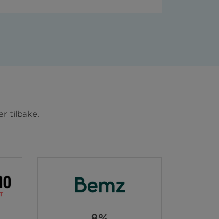
r tilbake.
8%