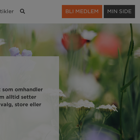
Søk
tikler
BLI MEDLEM
MIN SIDE
alt som omhandler
 alltid setter
alg, store eller