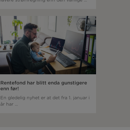
lavere strømregning enn den vanlige …
Rentefond har blitt enda gunstigere
enn før!
En gledelig nyhet er at det fra 1. januar i
år har …