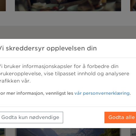
Medlemsmagasinet
Vi skreddersyr opplevelsen din
m i Norsk Familieøkonomi får du tilgang til medlem
Se alle våre medlemsmagasin »
i bruker informasjonskapsler for å forbedre din
rukeropplevelse, vise tilpasset innhold og analysere
rafikken vår.
or mer informasjon, vennligst les
vår personvernerklæring
.
Godta kun nødvendige
Godta alle