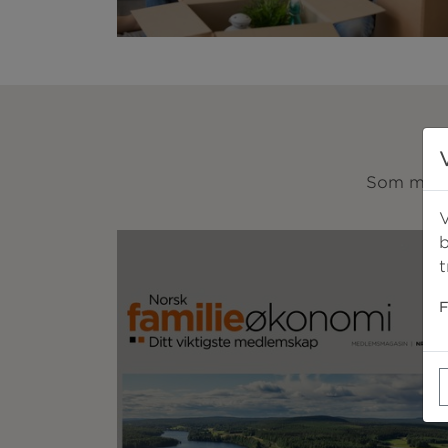
Som medle
V
b
t
F