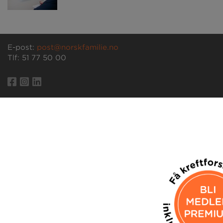
E-post:
post@norskfamilie.no
Tlf: 51 77 50 00