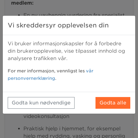
medlem:
En ny uavhengig vurdering fra spesialist
(second opinion)
Vi skreddersyr opplevelsen din
Tilgang til medisiner, behandling og
diagnostisk teknologi som ikke tilbys av
Vi bruker informasjonskapsler for å forbedre
den offentlige norske helsetjenesten
din brukeropplevelse, vise tilpasset innhold og
analysere trafikken vår.
En personlig medisinsk koordinator som
følger deg hele veien
For mer informasjon, vennligst les
vår
personvernerklæring
.
Reisekostnader og losji for både pasient
og følge
Rehabilitering etter behandling på et
Godta kun nødvendige
Godta alle
eget rehabiliteringssenter, eller gjennom
videokonsultasjon
Praktisk hjelp i hjemmet, for eksempel
hjelp med rydding, vasking og personlig