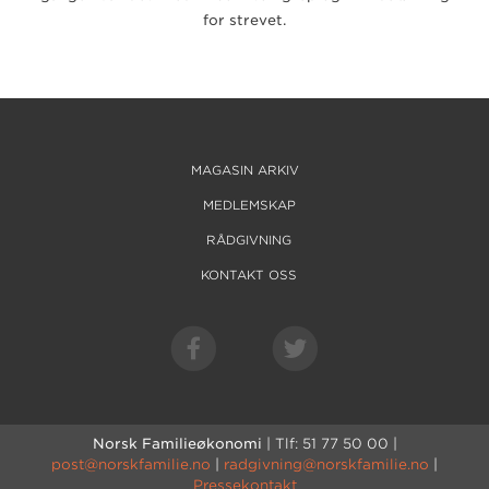
for strevet.
MAGASIN ARKIV
MEDLEMSKAP
RÅDGIVNING
KONTAKT OSS
Norsk Familieøkonomi
| Tlf: 51 77 50 00 |
post@norskfamilie.no
|
radgivning@norskfamilie.no
|
Pressekontakt