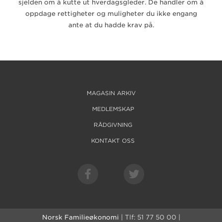
sjelden om å kutte ut hverdagsgleder. De handler om å
oppdage rettigheter og muligheter du ikke engang
ante at du hadde krav på.
MAGASIN ARKIV
MEDLEMSKAP
RÅDGIVNING
KONTAKT OSS
Norsk Familieøkonomi
| Tlf: 51 77 50 00 |