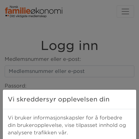
Logg inn
Medlemsnummer eller e-post:
Passord:
Vi skreddersyr opplevelsen din
LOGG INN
Vi bruker informasjonskapsler for å forbedre
din brukeropplevelse, vise tilpasset innhold og
analysere trafikken vår.