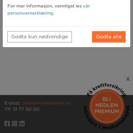
Glemt passord? Klikk her for å få tilsendt et nytt
For mer informasjon, vennligst les
vår
personvernerklæring
.
Godta kun nødvendige
Godta alle
×
E-post:
post@norskfamilie.no
Tlf: 51 77 50 00