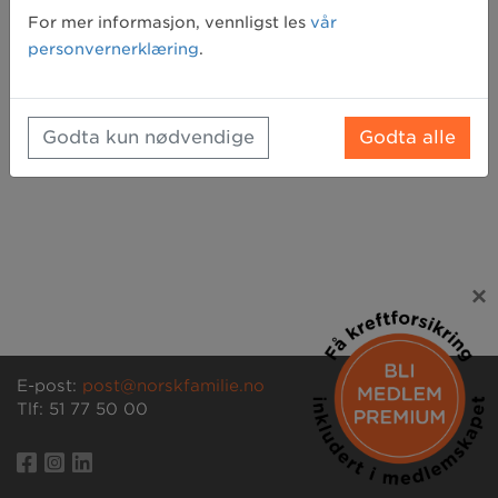
Glemt passord? Klikk her for å få tilsendt et nytt
For mer informasjon, vennligst les
vår
personvernerklæring
.
Godta kun nødvendige
Godta alle
×
E-post:
post@norskfamilie.no
Tlf: 51 77 50 00