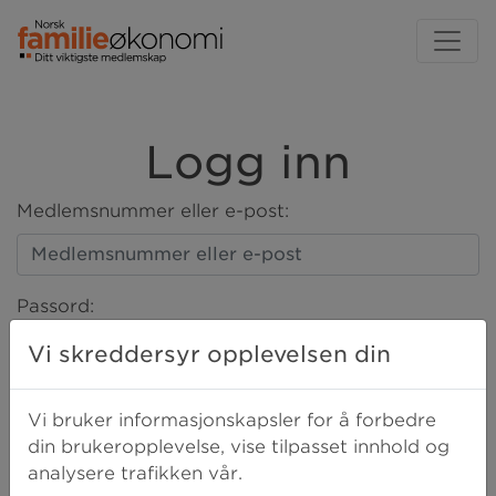
Logg inn
Medlemsnummer eller e-post:
Passord:
Vi skreddersyr opplevelsen din
LOGG INN
Vi bruker informasjonskapsler for å forbedre
din brukeropplevelse, vise tilpasset innhold og
analysere trafikken vår.