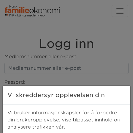
Logg inn
Medlemsnummer eller e-post:
Passord:
Vi skreddersyr opplevelsen din
LOGG INN
Vi bruker informasjonskapsler for å forbedre
din brukeropplevelse, vise tilpasset innhold og
analysere trafikken vår.