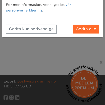
Glemt passord? Klikk her for å få tilsendt et nytt
For mer informasjon, vennligst les
vår
personvernerklæring
.
Godta kun nødvendige
Godta alle
×
E-post:
post@norskfamilie.no
Tlf: 51 77 50 00