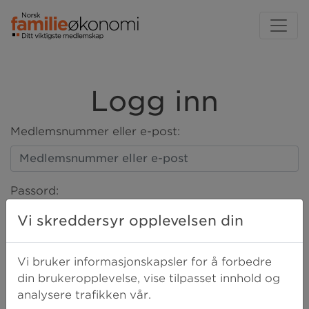
Logg inn
Medlemsnummer eller e-post:
Passord:
Vi skreddersyr opplevelsen din
LOGG INN
Vi bruker informasjonskapsler for å forbedre
din brukeropplevelse, vise tilpasset innhold og
analysere trafikken vår.