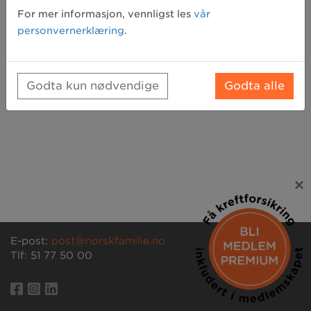
Glemt passord? Klikk her for å få tilsendt et nytt
For mer informasjon, vennligst les
vår
personvernerklæring
.
Godta kun nødvendige
Godta alle
×
E-post:
post@norskfamilie.no
Tlf: 51 77 50 00