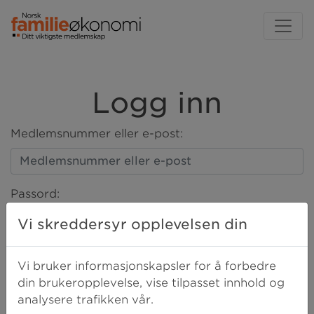
Logg inn
Medlemsnummer eller e-post:
Passord:
Vi skreddersyr opplevelsen din
LOGG INN
Vi bruker informasjonskapsler for å forbedre
din brukeropplevelse, vise tilpasset innhold og
analysere trafikken vår.