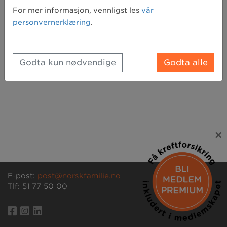
Glemt passord? Klikk her for å få tilsendt et nytt
For mer informasjon, vennligst les
vår
personvernerklæring
.
Godta kun nødvendige
Godta alle
×
E-post:
post@norskfamilie.no
Tlf: 51 77 50 00