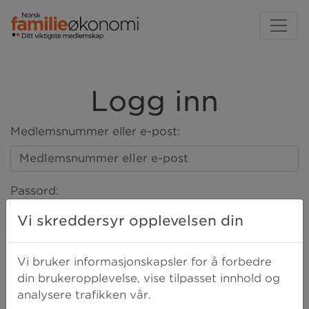
Logg inn
Medlemsnummer eller e-post:
Passord:
Vi skreddersyr opplevelsen din
LOGG INN
Vi bruker informasjonskapsler for å forbedre
din brukeropplevelse, vise tilpasset innhold og
analysere trafikken vår.