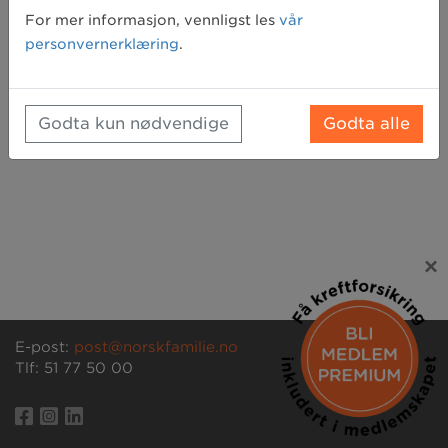
Glemt passord? Klikk her for å få tilsendt et nytt
For mer informasjon, vennligst les
vår
personvernerklæring
.
Godta kun nødvendige
Godta alle
×
E-post:
post@norskfamilie.no
Tlf: 51 77 50 00