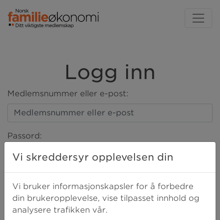
Logg inn
Medlemsnummer eller e-post:
Passord:
Vi skreddersyr opplevelsen din
LOGG INN
Vi bruker informasjonskapsler for å forbedre
din brukeropplevelse, vise tilpasset innhold og
analysere trafikken vår.