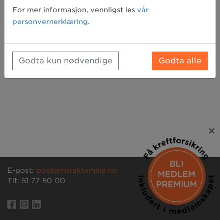
Glemt passord? Klikk her for å få tilsendt et nytt
For mer informasjon, vennligst les
vår
personvernerklæring
.
Godta kun nødvendige
Godta alle
×
E-post:
post@norskfamilie.no
Tlf: 51 77 50 00