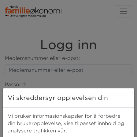
Logg inn
Medlemsnummer eller e-post:
Passord:
Vi skreddersyr opplevelsen din
LOGG INN
Vi bruker informasjonskapsler for å forbedre
din brukeropplevelse, vise tilpasset innhold og
analysere trafikken vår.