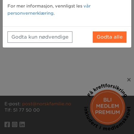
Glemt passord? Klikk her for å få tilsendt et nytt
For mer informasjon, vennligst les
vår
personvernerklæring
.
Godta kun nødvendige
Godta alle
×
E-post:
post@norskfamilie.no
Tlf: 51 77 50 00