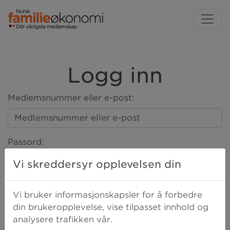
Logg inn
Medlemsnummer eller e-post:
Passord:
Vi skreddersyr opplevelsen din
LOGG INN
Vi bruker informasjonskapsler for å forbedre
din brukeropplevelse, vise tilpasset innhold og
analysere trafikken vår.