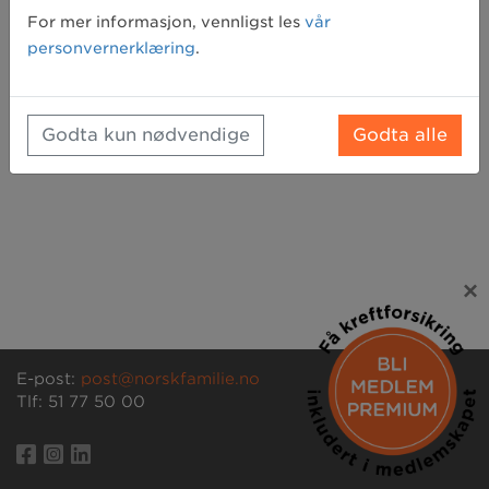
Glemt passord? Klikk her for å få tilsendt et nytt
For mer informasjon, vennligst les
vår
personvernerklæring
.
Godta kun nødvendige
Godta alle
×
E-post:
post@norskfamilie.no
Tlf: 51 77 50 00