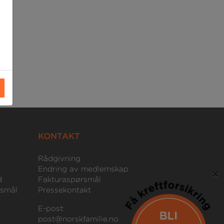
KONTAKT
Rådgivning
Endring av medlemskap
×
d
Fakturaspørsmål
rsmål
Pressekontakt
E-post:
post@norskfamilie.no