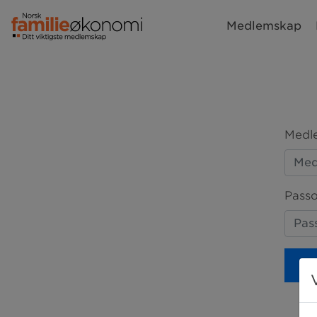
Medlemskap
Medle
Passo