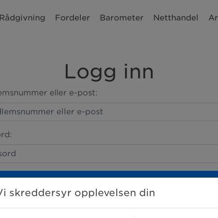
Rådgivning
Fordeler
Barometer
Netthandel
Ar
Logg inn
msnummer eller e-post:
rd:
LOGG INN
Vi skreddersyr opplevelsen din