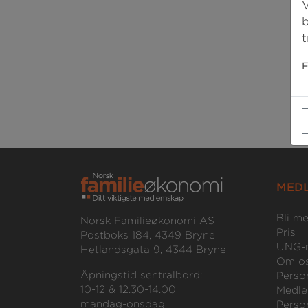
V
b
t
F
MED
Bli m
Norsk Familieøkonomi AS
Pris
Postboks 184, 4349 Bryne
UNG-
Hetlandsgata 9, 4344 Bryne
Om o
Åpningstid sentralbord:
Perso
10-12 & 12.30-14.00
Medle
mandag-onsdag
Perso