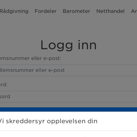
Rådgivning
Fordeler
Barometer
Netthandel
Ar
Logg inn
msnummer eller e-post:
rd:
LOGG INN
Vi skreddersyr opplevelsen din