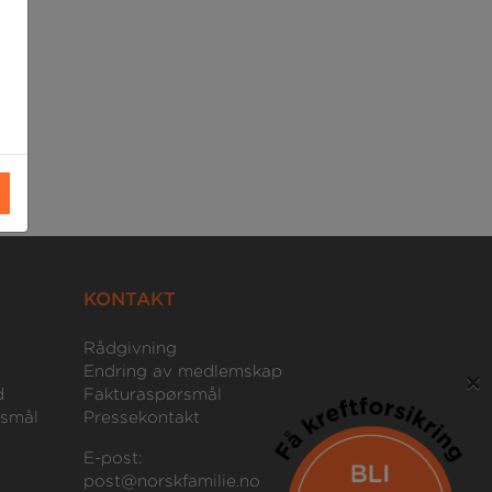
KONTAKT
Rådgivning
Endring av medlemskap
×
d
Fakturaspørsmål
rsmål
Pressekontakt
E-post:
post@norskfamilie.no