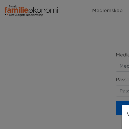
Medlemskap
Medle
Passo