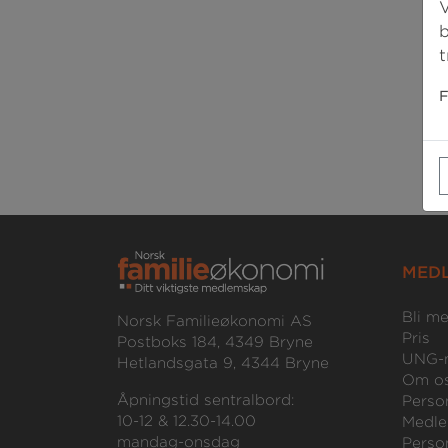
V
b
t
F
MED
Bli m
Norsk Familieøkonomi AS
Pris
Postboks 184, 4349 Bryne
UNG-
Hetlandsgata 9, 4344 Bryne
Om o
Åpningstid sentralbord:
Perso
10-12 & 12.30-14.00
Medle
mandag-onsdag
Perso