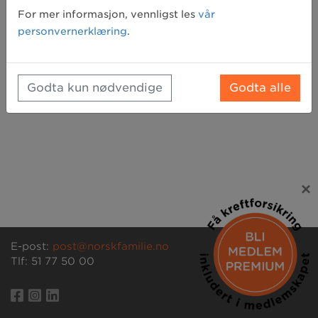
Glemt passord? Klikk her for å få tilsendt et nytt
For mer informasjon, vennligst les
vår
personvernerklæring
.
Godta kun nødvendige
Godta alle
×
E-post:
post@norskfamilie.no
Tlf: 51 77 50 00