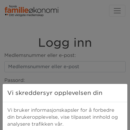
Logg inn
Medlemsnummer eller e-post:
Passord:
Vi skreddersyr opplevelsen din
LOGG INN
Vi bruker informasjonskapsler for å forbedre
din brukeropplevelse, vise tilpasset innhold og
analysere trafikken vår.