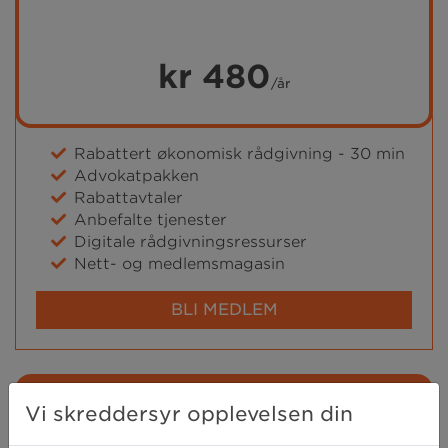
kr 480
/år
Rabattert økonomisk rådgivning - 30 min
Advokatpakken
Rabattavtaler
Anbefalte tjenester
Digitale rådgivningsressurser
Nett- og medlemsmagasin
BLI MEDLEM
Medlem+
Vi skreddersyr opplevelsen din
Alle fordeler, råd og sikkerhet