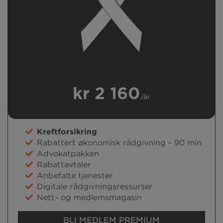
kr 2 160
/år
Kreftforsikring
Rabattert økonomisk rådgivning - 90 min
Advokatpakken
Rabattavtaler
Anbefalte tjenester
Digitale rådgivningsressurser
Nett- og medlemsmagasin
BLI MEDLEM PREMIUM