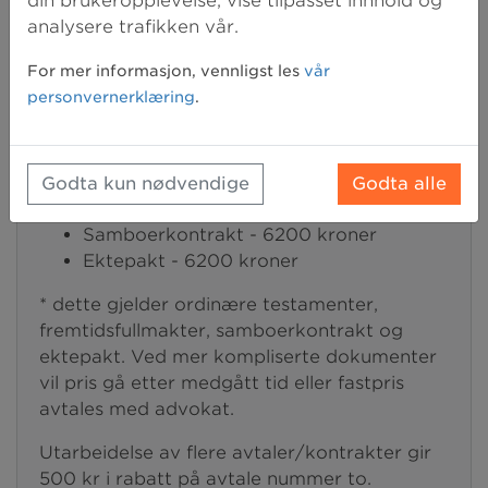
din brukeropplevelse, vise tilpasset innhold og
Testament (ordinær-/medlemspris: 2520
analysere trafikken vår.
kr/2150 kr)
For mer informasjon, vennligst les
vår
- Vil du utarbeide kontrakt sammen med en
personvernerklæring
.
advokat? Våre advokater har fastpris på
utarbeidelse av disse kontraktene:
Testament - 6200 kroner
Godta kun nødvendige
Godta alle
Fremtidsfullmakt - 6200 kroner
Samboerkontrakt - 6200 kroner
Ektepakt - 6200 kroner
* dette gjelder ordinære testamenter,
fremtidsfullmakter, samboerkontrakt og
ektepakt. Ved mer kompliserte dokumenter
vil pris gå etter medgått tid eller fastpris
avtales med advokat.
Utarbeidelse av flere avtaler/kontrakter gir
500 kr i rabatt på avtale nummer to.