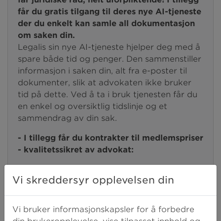
får du gratis tilgang til deres nye AI-tjeneste
der du enkelt kan samle all dokumentasjon
om saken din.
Legalis sin nye AI-tjeneste hjelper deg med å
spare både tid og penger. Den sammenstiller
informasjon i saken din, alt fra e-poster til
dokumenter, slik at advokaten ikke bruker
tid på dette. Ved å ta i bruk tjenesten får du
en enkel og oversiktlig tidslinje og et
sammendrag av din sak.
- I tillegg får du kontrakter til medlemspriser
- kvalitetssikret av advokat:
Samboerkontrakt
Vi skreddersyr opplevelsen din
(ordinær-/medlemspris: 1320 kr/950 kr)
Fremtidsfullmakt
(ordinær-/medlemspris: 1980 kr/1600
Vi bruker informasjonskapsler for å forbedre
kr)