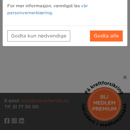
For mer informasjon, vennligst les
vår
Registrer deg
personvernerklæring
.
Godta kun nødvendige
Godta alle
×
E-post:
post@norskfamilie.no
Tlf: 51 77 50 00