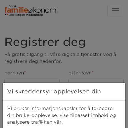
Registrer deg
Få gratis tilgang til våre digitale tjenester ved å
registrere deg nedenfor.
Fornavn
*
Etternavn
*
Vi skreddersyr opplevelsen din
E-post
*
Mobil
*
Vi bruker informasjonskapsler for å forbedre
din brukeropplevelse, vise tilpasset innhold og
Ja, jeg har lest og godtar
vilkårene
.
*
analysere trafikken vår.