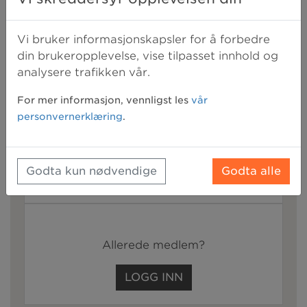
eventuell langvarig sykdom eller skade.
Vi bruker informasjonskapsler for å forbedre
Sist oppdatert:
2. juni 2021 10:41
din brukeropplevelse, vise tilpasset innhold og
analysere trafikken vår.
Bli medlem for å få tilgang til resten av
For mer informasjon, vennligst les
vår
denne artikkelen
personvernerklæring
.
+
alle våre medlemsfordeler
Godta kun nødvendige
Godta alle
BLI MEDLEM
Allerede medlem?
LOGG INN