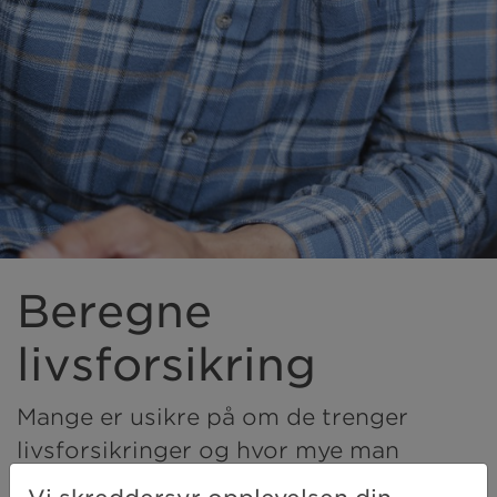
Beregne
livsforsikring
Mange er usikre på om de trenger
livsforsikringer og hvor mye man
egentlig bør ha i dekning. Vi gir deg en