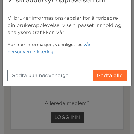
Vi skreddersyr opplevelsen din
enkel oversikt over hva du bør tenke på.
Sist oppdatert:
2. juni 2021 10:40
Vi bruker informasjonskapsler for å forbedre
din brukeropplevelse, vise tilpasset innhold og
analysere trafikken vår.
Bli medlem for å få tilgang til resten av
For mer informasjon, vennligst les
vår
denne artikkelen
personvernerklæring
.
+
alle våre medlemsfordeler
BLI MEDLEM
Godta kun nødvendige
Godta alle
Allerede medlem?
LOGG INN