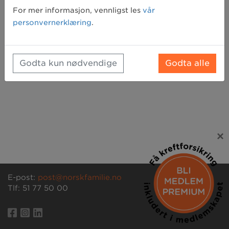
Glemt passord? Klikk her for å få tilsendt et nytt
For mer informasjon, vennligst les
vår
personvernerklæring
.
Godta kun nødvendige
Godta alle
×
E-post:
post@norskfamilie.no
Tlf: 51 77 50 00