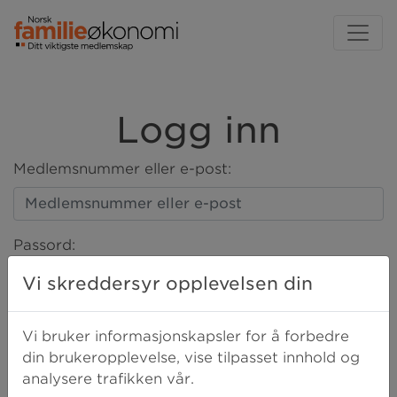
Logg inn
Medlemsnummer eller e-post:
Passord:
Vi skreddersyr opplevelsen din
LOGG INN
Vi bruker informasjonskapsler for å forbedre
din brukeropplevelse, vise tilpasset innhold og
analysere trafikken vår.