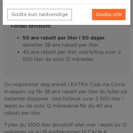
i hele Norge.
Godta kun nødvendige
Godta alle
Fordel drivstoff:
50 øre rabatt per liter i 50 dager
,
deretter 38 øre rabatt per liter.
40 øre rabatt per liter ved fylling over 2
500 liter de siste 12 måneder.
Du registrerer deg enkelt i EXTRA Club via Circle
K-appen, og får 38 øre rabatt per liter du fyller på
betjente stasjoner. Ved forbruk over 2 500 liter i
løpet av de siste 12 månedene får du 40 øre
rabatt per liter.
Fyller du 1000 liter drivstoff eller mer i løpet av 12
måneder vil du få Kaffekoppen til Circle K.