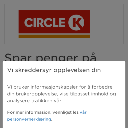
Spar penger på
drivstoff
Vi skreddersyr opplevelsen din
Vi bruker informasjonskapsler for å forbedre
Som medlem får du 38 øre
din brukeropplevelse, vise tilpasset innhold og
drivstoffrabatt per liter når du
analysere trafikken vår.
registrerer deg i Circle K EXTRA Club.
For mer informasjon, vennligst les
vår
Rabatten gjelder også ved kjøp av
personvernerklæring
.
bensin og diesel ved alle Best stasjoner