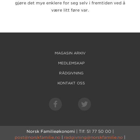
gjøre det mye enklere for seg selv i fremtiden ved å
være litt føre var.
MAGASIN ARKIV
MEDLEMSKAP
RÅDGIVNING
KONTAKT OSS
Norsk Familieøkonomi
| Tlf: 51 77 50 00 |
post@norskfamilie.no
|
radgivning@norskfamilie.no
|