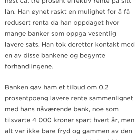
høst
ca.
tre
prosent
effektiv rente på sitt
lån
. Han
øynet raskt en mulighet for å få
redusert renta da han
oppdaget
hvor
mange banker som oppga vesentlig
lavere
sats
.
Han tok deretter kontakt med
en av disse bankene og begynte
forhandlingene.
Banken gav ham et tilbud om
0,2
prosentpoeng
lavere rente
sammenlignet
med
hans nåværende bank,
noe som
tilsvarte 4 000 kroner spart hvert år,
men
alt var ikke bare fryd og gamme
n
av den