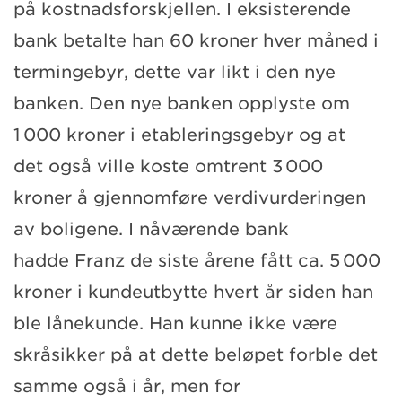
på kostnadsforskjellen.
I eksisterende
bank betalte han 60 kroner hver måned i
termingebyr, dette var likt i den nye
banken. Den nye banken
opplyste om
1 000 kroner i etableringsgebyr og at
det
også
ville
koste omtrent
3
000
kroner
å gjennomføre verdivurderingen
av boligene.
I
nåværende
bank
hadde
Franz
de siste årene fått ca. 5 000
kroner i kundeutbytte hvert år siden han
ble lånekunde. Han kunne ikke være
skråsikker på at dette beløpet
forble det
samme også i år, men for