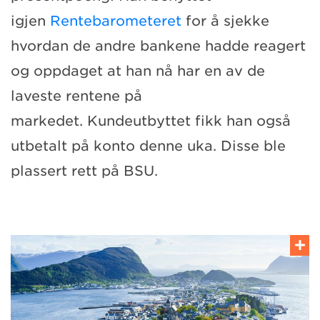
igjen
Rentebarometeret
for å sjekke
hvordan de andre bankene hadde reagert
og oppdaget at
han nå har en av de
laveste rentene på
markedet
.
Kundeu
t
byttet fikk han også
utbetalt på konto denne uka
.
Disse ble
plasser
t
rett på BSU.