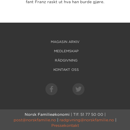
fant Franz raskt ut hva han burde gjøre.
MAGASIN ARKIV
MEDLEMSKAP
RÅDGIVNING
KONTAKT OSS
Norsk Familieøkonomi
| Tlf: 51 77 50 00 |
post@norskfamilie.no
|
radgivning@norskfamilie.no
|
Pressekontakt