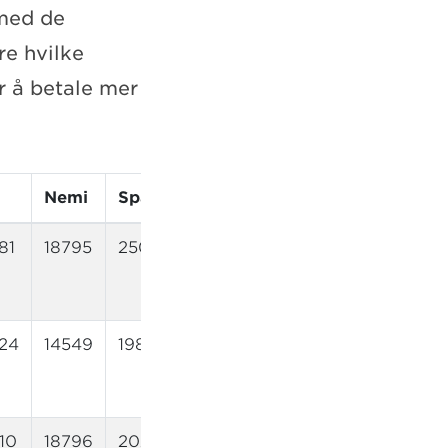
 med de
re hvilke
r å betale mer
Nemi
SpareBank1
Storebrand
Tryg
V
81
18795
25062
20353
18993
1
24
14549
19841
17333
12727
1
10
18796
20251
18953
27519
2