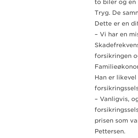
to biler og en
Tryg. De samm
Dette er en di
– Vi har en mi
Skadefrekvens
forsikringen 
Familieøkono
Han er likevel
forsikringssel
– Vanligvis, o
forsikringssel
prisen som va
Pettersen.