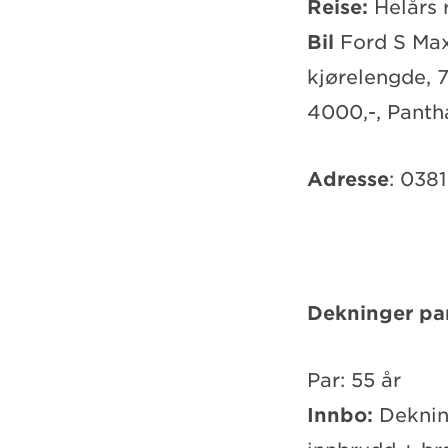
Reise:
Helårs r
Bil
Ford S Max
kjørelengde, 
4000,-, Panth
Adresse
: 038
Dekninger pa
Par: 55 år
Innbo:
Deknin