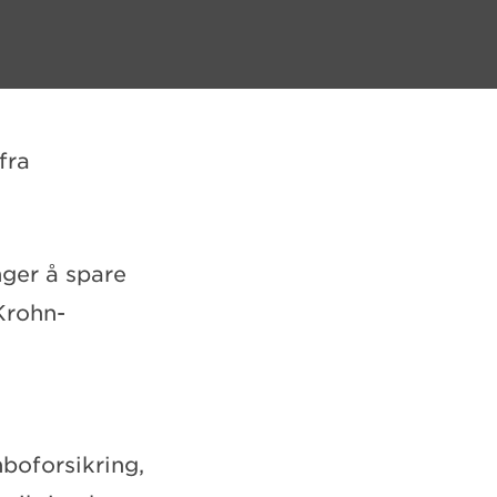
fra
nger å spare
 Krohn-
boforsikring,