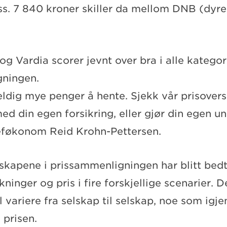
oss. 7 840 kroner skiller da mellom DNB (dyr
g Vardia scorer jevnt over bra i alle kategori
gningen.
eldig mye penger å hente. Sjekk vår prisovers
d din egen forsikring, eller gjør din egen u
eføkonom Reid Krohn-Pettersen.
lskapene i prissammenligningen har blitt bed
ninger og pris i fire forskjellige scenarier. D
 variere fra selskap til selskap, noe som igje
 prisen.