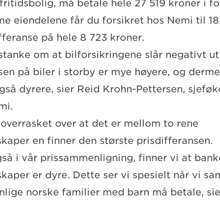
 fritidsbolig, må betale hele 27 519 kroner i f
e eiendelene får du forsikret hos Nemi til 18
fferanse på hele 8 723 kroner.
stanke om at bilforsikringene slår negativt ut
en på biler i storby er mye høyere, og derme
også dyrere, sier Reid Krohn-Pettersen, sjefø
mi.
 overrasket over at det er mellom to rene
skaper en finner den største prisdifferansen.
gså i vår prissammenligning, finner vi at ban
skaper er dyre. Dette ser vi spesielt når vi 
nlige norske familier med barn må betale, si