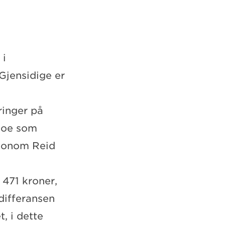
 i
Gjensidige er
ringer på
 noe som
økonom Reid
 471 kroner,
differansen
, i dette