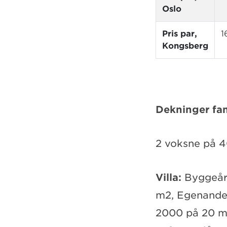
Oslo
Pris par,
1
Kongsberg
Dekninger fam
2 voksne på 40
Villa:
Byggeår 
m2, Egenandel 
2000 på 20 m2