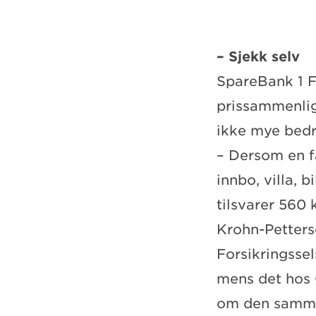
– Sjekk selv
SpareBank 1 Fo
prissammenlig
ikke mye bedr
– Dersom en fa
innbo, villa, 
tilsvarer 560
Krohn-Petter
Forsikringssel
mens det hos 
om den samme 