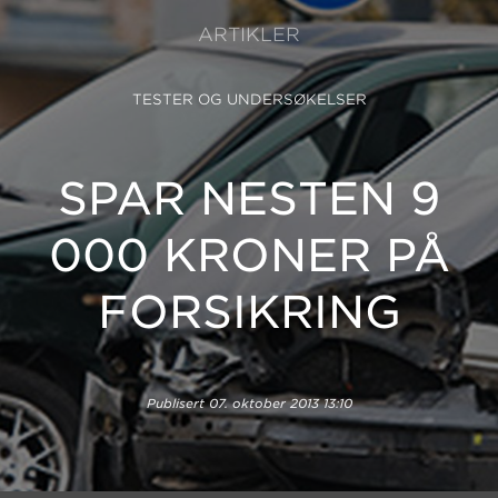
ARTIKLER
TESTER OG UNDERSØKELSER
SPAR NESTEN 9
000 KRONER PÅ
FORSIKRING
Publisert
07. oktober 2013 13:10