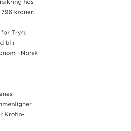
orsikring hos
 796 kroner.
 for Tryg.
d blir
konom i Norsk
kenes
sammenligner
er Krohn-