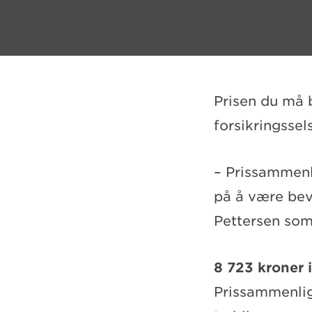
Prisen du må b
forsikringssel
– Prissammenli
på å være bevi
Pettersen som
8 723 kroner i
Prissammenlig