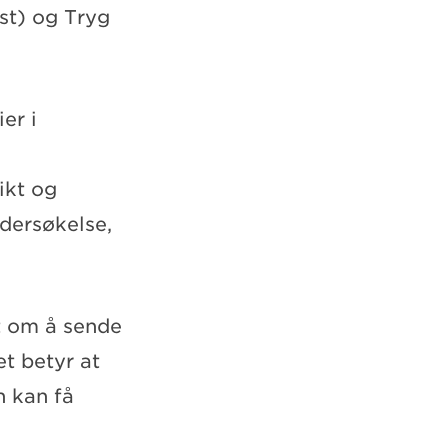
est) og Tryg
er i
ikt og
ndersøkelse,
t om å sende
et betyr at
n kan få