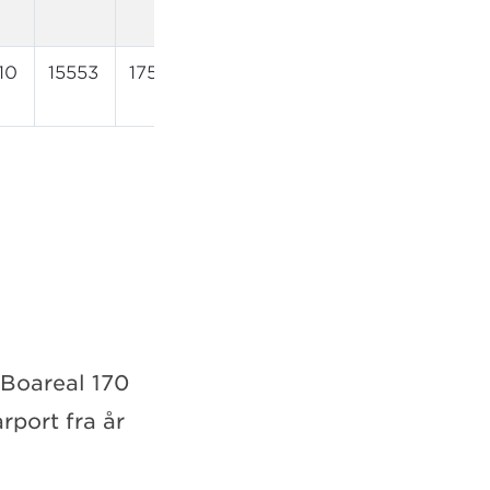
10
15553
17549
16133
16622
1
 Boareal 170
rport fra år