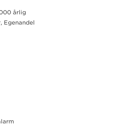
000 årlig
r, Egenandel
alarm