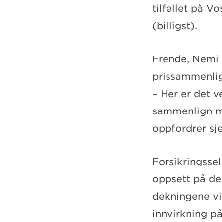
tilfellet på V
(billigst).
Frende, Nemi o
prissammenli
– Her er det v
sammenlign me
oppfordrer sj
Forsikringsse
oppsett på dek
dekningene vil
innvirkning på