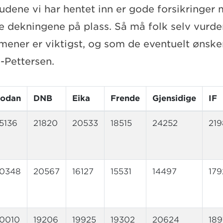
budene vi har hentet inn er gode forsikringer
 dekningene på plass. Så må folk selv vurde
mener er viktigst, og som de eventuelt ønske
n-Pettersen.
odan
DNB
Eika
Frende
Gjensidige
IF
5136
21820
20533
18515
24252
219
0348
20567
16127
15531
14497
179
0010
19206
19925
19302
20624
189