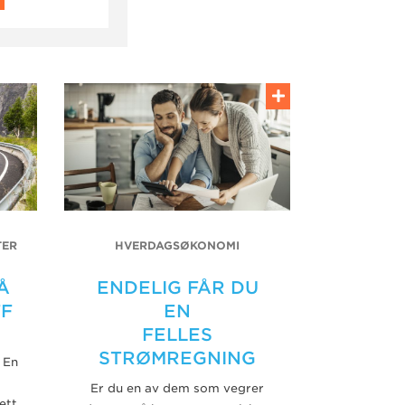
TER
HVERDAGSØKONOMI
Å
ENDELIG FÅR DU
FF
EN
FELLES
STRØMREGNING
 En
Er du en av dem som vegrer
ett