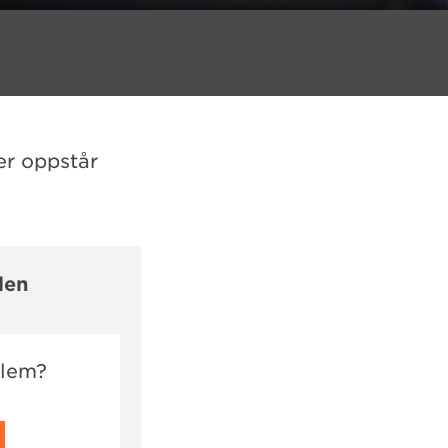
er oppstår
len
dlem?