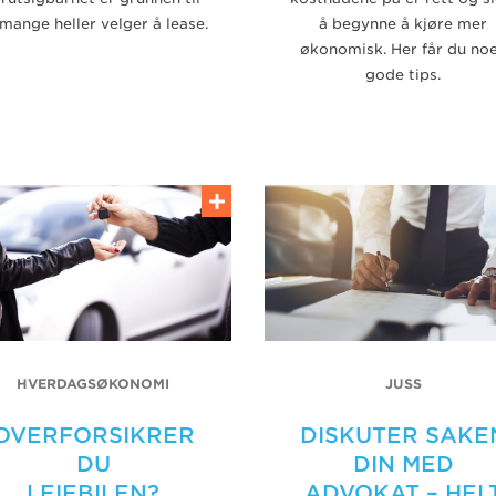
 mange heller velger å lease.
å begynne å kjøre mer
økonomisk. Her får du no
gode tips.
HVERDAGSØKONOMI
JUSS
OVERFORSIKRER
DISKUTER SAKE
DU
DIN MED
LEIEBILEN?
ADVOKAT – HEL