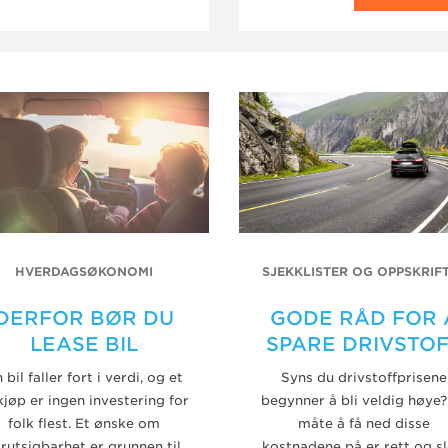
HVERDAGSØKONOMI
SJEKKLISTER OG OPPSKRIF
DERFOR BØR DU
GODE RÅD FOR 
LEASE BIL
SPARE DRIVSTO
 bil faller fort i verdi, og et
Syns du drivstoffprisene
kjøp er ingen investering for
begynner å bli veldig høye?
folk flest. Et ønske om
måte å få ned disse
orutsigbarhet er grunnen til
kostnadene på er rett og sl