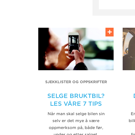
SJEKKLISTER OG OPPSKRIFTER
SELGE BRUKTBIL?
LES VÅRE 7 TIPS
Når man skal selge bilen sin
En
selv er det mye å være
bil
oppmerksom på, både før,
under og etter salget.
f