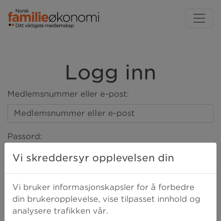
Logg inn
Medlemsnummer eller e-post:
Passord:
Vi skreddersyr opplevelsen din
LOGG INN
Vi bruker informasjonskapsler for å forbedre
din brukeropplevelse, vise tilpasset innhold og
analysere trafikken vår.