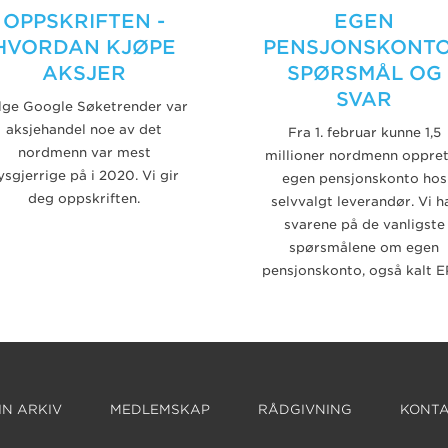
OPPSKRIFTEN -
EGEN
HVORDAN KJØPE
PENSJONSKONTO
AKSJER
SPØRSMÅL OG
SVAR
ølge Google Søketrender var
aksjehandel noe av det
Fra 1. februar kunne 1,5
nordmenn var mest
millioner nordmenn oppre
ysgjerrige på i 2020. Vi gir
egen pensjonskonto hos
deg oppskriften.
selvvalgt leverandør. Vi h
svarene på de vanligste
spørsmålene om egen
pensjonskonto, også kalt E
N ARKIV
MEDLEMSKAP
RÅDGIVNING
KONTA