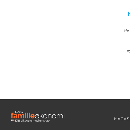
If
n
MAGASI