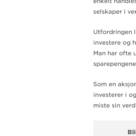
enkelt handle
selskaper i ve
Utfordringen l
investere og h
Man har ofte 
sparepengene s
Som en aksjon
investerer i o
miste sin verdi
Bl