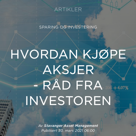
ARTIKLER
SPARING OG INVESTERING
HVORDAN KJØPE
AKSJER
- RÅD FRA
INVESTOREN
Av
Stavanger Asset Management
Publisert
30. mars 2021 06:00