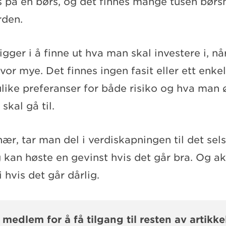
s på en børs, og det finnes mange tusen børs
rden.
igger i å finne ut hva man skal investere i, n
vor mye. Det finnes ingen fasit eller ett enkel
ulike preferanser for både risiko og hva man 
kal gå til.
ær, tar man del i verdiskapningen til det se
g kan høste en gevinst hvis det går bra. Og a
 hvis det går dårlig.
i medlem for å få tilgang til resten av artikke