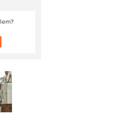
dlem?