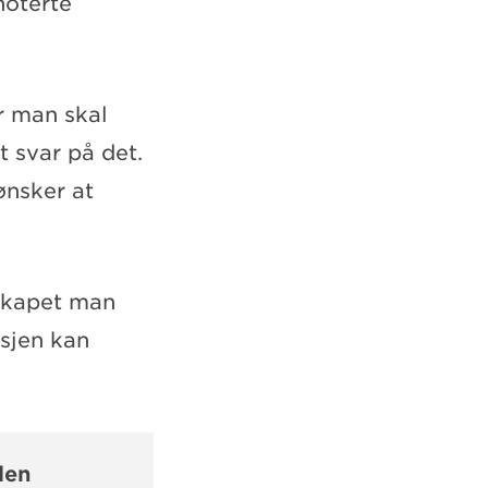
noterte
år man skal
t svar på det.
ønsker at
lskapet man
ksjen kan
len