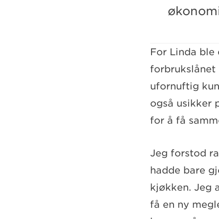
økonomi.
For Linda ble
forbrukslånet
ufornuftig ku
også usikker 
for å få samm
Jeg forstod r
hadde bare gjo
kjøkken. Jeg 
få en ny megl