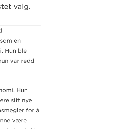
tet valg.
d
e som en
. Hun ble
hun var redd
onomi. Hun
ere sitt nye
msmegler for å
denne være