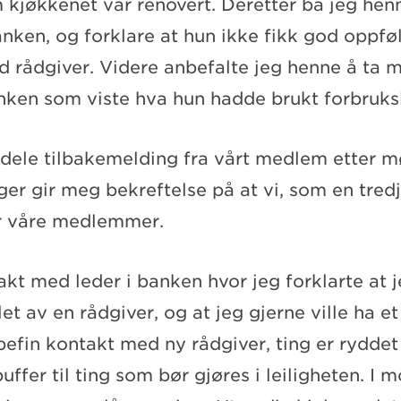
 kjøkkenet var renovert. Deretter ba jeg hen
nken, og forklare at hun ikke fikk god oppføl
d rådgiver. Videre anbefalte jeg henne å ta 
anken som viste hva hun hadde brukt forbruksl
 dele tilbakemelding fra vårt medlem etter m
er gir meg bekreftelse på at vi, som en tredj
or våre medlemmer.
kt med leder i banken hvor jeg forklarte at 
et av en rådgiver, og at jeg gjerne ville ha et
efin kontakt med ny rådgiver, ting er ryddet
buffer til ting som bør gjøres i leiligheten. I 