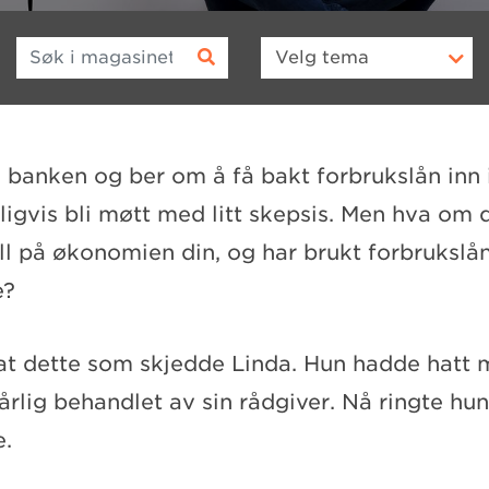
Søk i magasinet
Velg
tema
banken og ber om å få bakt forbrukslån inn i
ligvis bli møtt med litt skepsis. Men hva om 
ll på økonomien din, og har brukt forbrukslå
e?
at dette som skjedde Linda. Hun hadde hatt 
årlig behandlet av sin rådgiver. Nå ringte h
e.