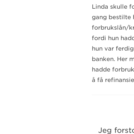
Linda skulle f
gang bestilte
forbrukslån/kr
fordi hun hadd
hun var ferdi
banken. Her mø
hadde forbruks
å få refinansi
Jeg forst