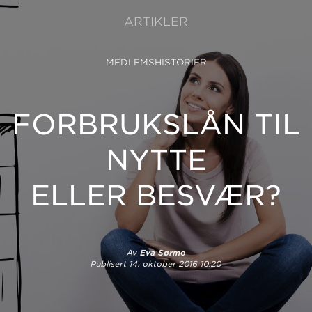
ARTIKLER
MEDLEMSHISTORIER
FORBRUKSLÅN TIL
NYTTE
ELLER BESVÆR?
Av
Eva Sørmo
Publisert
14. oktober 2016 10:20