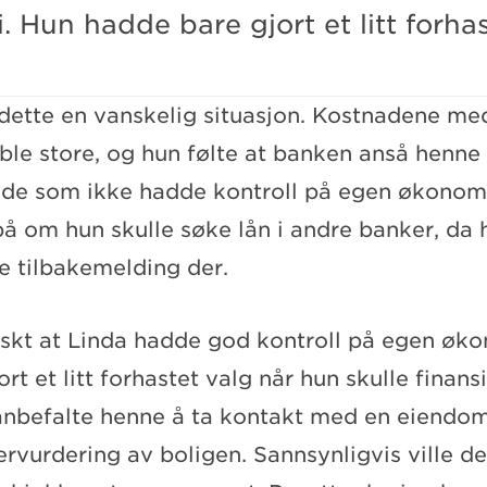
 Hun hadde bare gjort et litt forhas
 dette en vanskelig situasjon. Kostnadene me
 ble store, og hun følte at banken anså henn
nde som ikke hadde kontroll på egen økonomi
på om hun skulle søke lån i andre banker, da 
e tilbakemelding der.
askt at Linda hadde god kontroll på egen øk
rt et litt forhastet valg når hun skulle finansi
anbefalte henne å ta kontakt med en eiendo
ervurdering av boligen. Sannsynligvis ville 