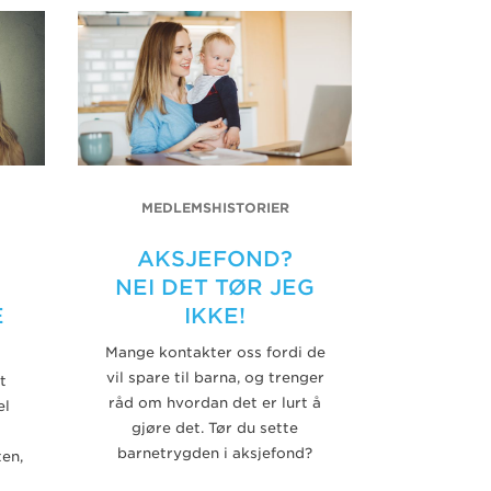
MEDLEMSHISTORIER
AKSJEFOND?
NEI DET TØR JEG
E
IKKE!
Mange kontakter oss fordi de
vil spare til barna, og trenger
t
råd om hvordan det er lurt å
el
gjøre det. Tør du sette
barnetrygden i aksjefond?
ten,