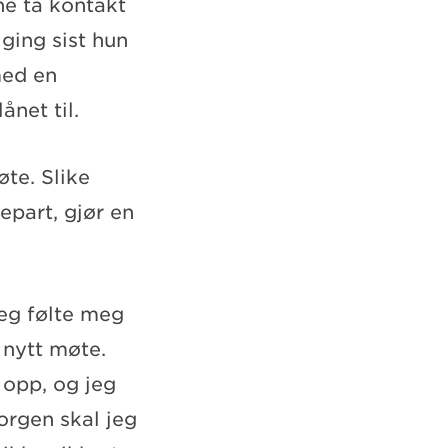
ne ta kontakt
ging sist hun
med en
ånet til.
øte. Slike
epart, gjør en
jeg følte meg
 nytt møte.
 opp, og jeg
morgen skal jeg