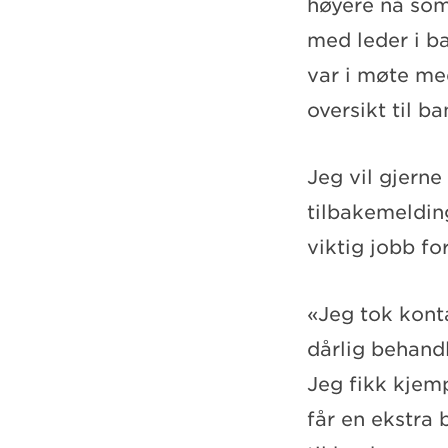
høyere nå som
med leder i ba
var i møte me
oversikt til b
Jeg vil gjerne
tilbakemelding
viktig jobb f
«Jeg tok konta
dårlig behandl
Jeg fikk kjemp
får en ekstra 