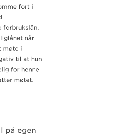
komme fort i
d
p forbrukslån,
liglånet når
t møte i
ativ til at hun
elig for henne
etter møtet.
ll på egen