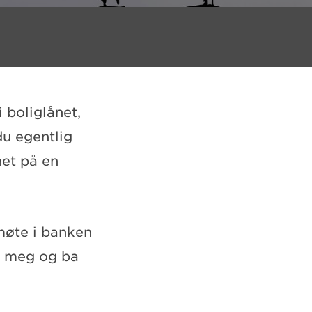
 boliglånet,
du egentlig
net på en
møte i banken
un meg og ba