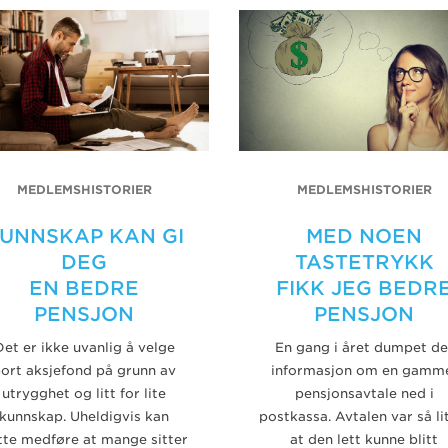
MEDLEMSHISTORIER
MEDLEMSHISTORIER
UNNSKAP KAN GI
MED NOEN
DEG
TASTETRYKK
EN BEDRE
FIKK JEG BEDR
PENSJON
PENSJON
Det er ikke uvanlig å velge
En gang i året dumpet de
ort aksjefond på grunn av
informasjon om en gamm
utrygghet og litt for lite
pensjonsavtale ned i
kunnskap. Uheldigvis kan
postkassa. Avtalen var så li
tte medføre at mange sitter
at den lett kunne blitt