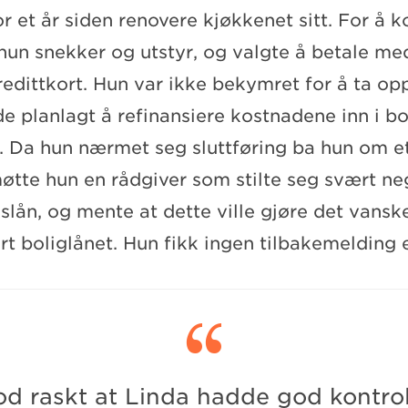
or et år siden renovere kjøkkenet sitt. For å 
 hun snekker og utstyr, og valgte å betale me
edittkort. Hun var ikke bekymret for å ta op
e planlagt å refinansiere kostnadene inn i bo
g. Da hun nærmet seg sluttføring ba hun om e
tte hun en rådgiver som stilte seg svært neg
lån, og mente at dette ville gjøre det vansk
ert boliglånet. Hun fikk ingen tilbakemelding 

od raskt at Linda hadde god kontro