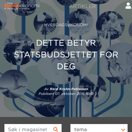
ARTIKLER
HVERDAGSØKONOMI
DETTE BETYR
STATSBUDSJETTET FOR
DEG
Av
Reid Krohn-Pettersen
Publisert
07. oktober 2016 10:18
Søk i magasinet
tema