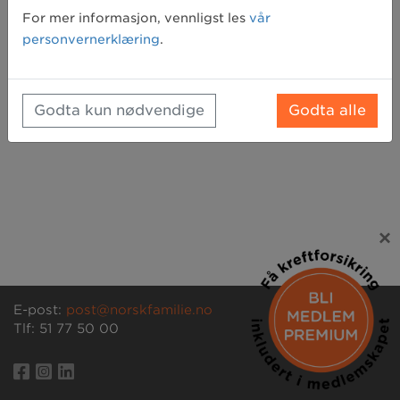
Glemt passord? Klikk her for å få tilsendt et nytt
For mer informasjon, vennligst les
vår
personvernerklæring
.
Godta kun nødvendige
Godta alle
×
E-post:
post@norskfamilie.no
Tlf: 51 77 50 00