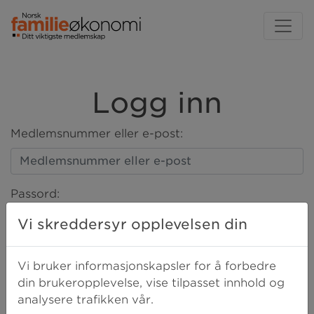
Logg inn
Medlemsnummer eller e-post:
Passord:
Vi skreddersyr opplevelsen din
LOGG INN
Vi bruker informasjonskapsler for å forbedre
din brukeropplevelse, vise tilpasset innhold og
analysere trafikken vår.