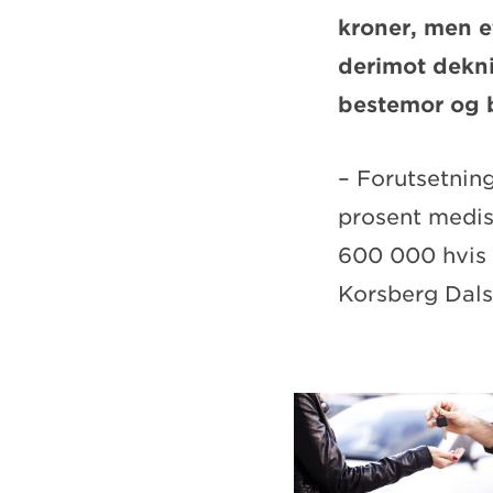
kroner, men e
derimot dekni
bestemor og b
– Forutsetning
prosent medisin
600 000 hvis 
Korsberg Dal