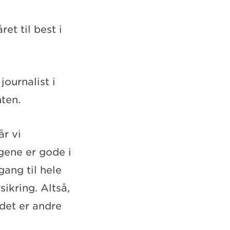
et til best i
journalist i
nten.
år vi
gene er gode i
gang til hele
sikring. Altså,
 det er andre