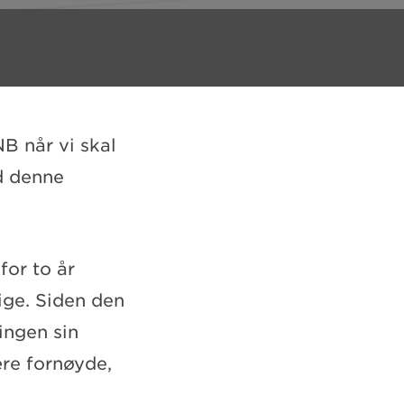
B når vi skal
ed denne
for to år
ige. Siden den
ingen sin
ære fornøyde,