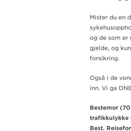
Mister du en d
sykehusopphold
og de som er 
gjelde, og ku
forsikring.
Også i de vond
inn. Vi ga DN
Bestemor (70 å
trafikkulykke 
Best. Reisefo