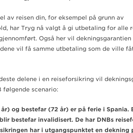
el av reisen din, for eksempel på grunn av
, har Tryg nå valgt å gi utbetaling for alle 
gjennomført. Også her vil dekningsgarantien
ndene vil få samme utbetaling som de ville f
este delene i en reiseforsikring vil deknings
B følgende scenario:
r) og bestefar (72 år) er på ferie i Spania. 
blir bestefar invalidisert. De har DNBs reisef
rsikringen har i utgangspunktet en deknin