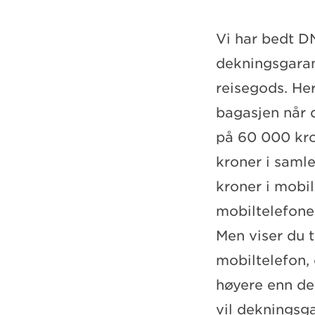
Vi har bedt DN
dekningsgarant
reisegods. Her 
bagasjen når d
på 60 000 kro
kroner i saml
kroner i mobil
mobiltelefone
Men viser du t
mobiltelefon,
høyere enn det
vil dekningsga