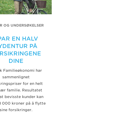
ER OG UNDERSØKELSER
PAR EN HALV
YDENTUR PÅ
RSIKRINGENE
DINE
k Familieøkonomi har
sammenlignet
kringspriser for en helt
ær familie. Resultatet
 at bevisste kunder kan
8 000 kroner på å flytte
sine forsikringer.