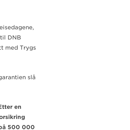
reisedagene,
 til DNB
ått med Trygs
garantien slå
Etter en
orsikring
g på 500 000