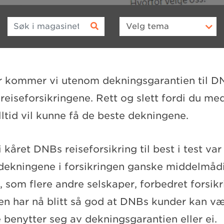
Søk i magasinet
Velg
tema
 år kommer vi utenom dekningsgarantien til DN
reiseforsikringene. Rett og slett fordi du m
lltid vil kunne få de beste dekningene.
 kåret DNBs reiseforsikring til best i test var 
 dekningene i forsikringen ganske middelmåd
 som flere andre selskaper, forbedret forsikr
Den har nå blitt så god at DNBs kunder kan v
 benytter seg av dekningsgarantien eller ei.