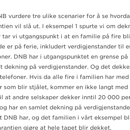
B vurdere tre ulike scenarier for å se hvord
ien vil slå ut. I eksempel 1 spurte vi om dek
tar vi utgangspunkt i at en familie på fire bli
e er på ferie, inkludert verdigjenstander til 
ner. DNB har i utgangspunktet en grense på
et dekning på verdigjenstander. Og det dekk
telefoner. Hvis da alle fire i familien har med
r som blir stjålet, kommer en ikke langt med
il at andre selskaper dekker inntil 20 000 pe
 og har en samlet dekning på verdigjenstande
 DNB har, og det familien i vårt eksempel ble
rantien gjøre at hele tapet blir dekket.