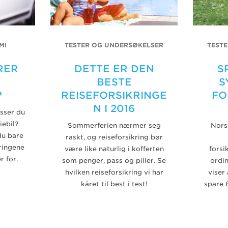
MI
TESTER OG UNDERSØKELSER
TEST
RER
DETTE ER DEN
S
BESTE
S
?
REISEFORSIKRINGE
FO
N I 2016
sser du
iebil?
Sommerferien nærmer seg
Nors
du bare
raskt, og reiseforsikring bør
ringene
være like naturlig i kofferten
forsi
 for.
som penger, pass og piller. Se
ordin
hvilken reiseforsikring vi har
viser
kåret til best i test!
spare 