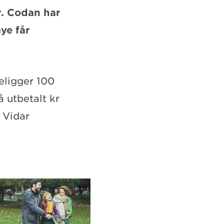
r. Codan har
ye får
religger 100
å utbetalt kr
 Vidar