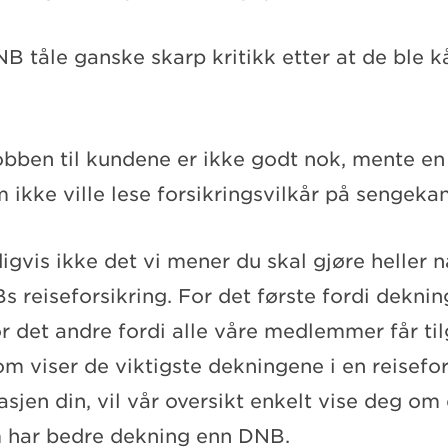
NB tåle ganske skarp kritikk etter at de ble kår
obben til kundene er ikke godt nok, mente en 
 ikke ville lese forsikringsvilkår på sengeka
igvis ikke det vi mener du skal gjøre heller n
 reiseforsikring. For det første fordi deknin
or det andre fordi alle våre medlemmer får til
om viser de viktigste dekningene i en reisefor
sjen din, vil vår oversikt enkelt vise deg om
 har bedre dekning enn DNB.