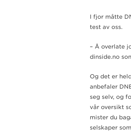
I fjor måtte D
test av oss.
– Å overlate j
dinside.no som
Og det er held
anbefaler DNBs
seg selv, og f
vår oversikt s
mister du baga
selskaper som