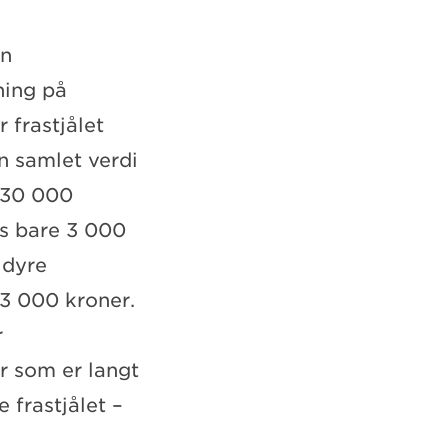
an
ning på
r frastjålet
en samlet verdi
 30 000
es bare 3 000
 dyre
 3 000 kroner.
r
r som er langt
 frastjålet –