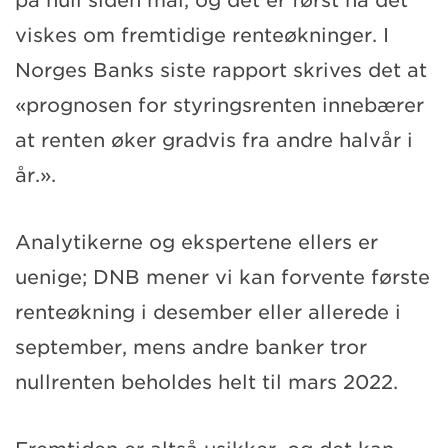
på null siden mai, og det er først nå det
viskes om fremtidige renteøkninger. I
Norges Banks siste rapport skrives det at
«prognosen for styringsrenten innebærer
at renten øker gradvis fra andre halvår i
år.».
Analytikerne og ekspertene ellers er
uenige; DNB mener vi kan forvente første
renteøkning i desember eller allerede i
september, mens andre banker tror
nullrenten beholdes helt til mars 2022.