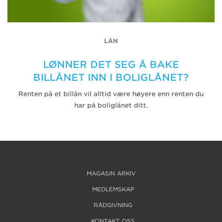
LÅN
LØNNER DET SEG Å BAKE
BILLÅNET INN I BOLIGLÅNET?
Renten på et billån vil alltid være høyere enn renten du
har på boliglånet ditt.
MAGASIN ARKIV
MEDLEMSKAP
RÅDGIVNING
KONTAKT OSS