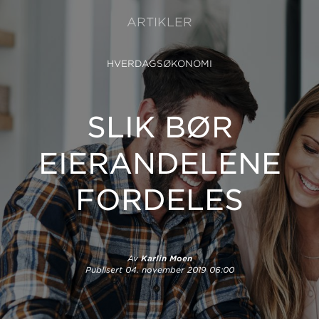
ARTIKLER
HVERDAGSØKONOMI
SLIK BØR
EIERANDELENE
FORDELES
Av
Karlin Moen
Publisert
04. november 2019 06:00