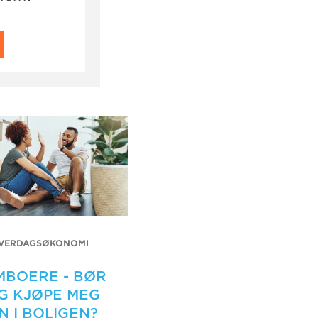
VERDAGSØKONOMI
MBOERE - BØR
G KJØPE MEG
N I BOLIGEN?