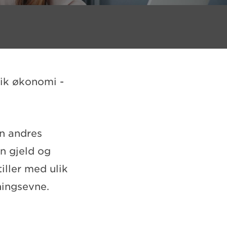
lik økonomi -
en andres
n gjeld og
iller med ulik
ningsevne.