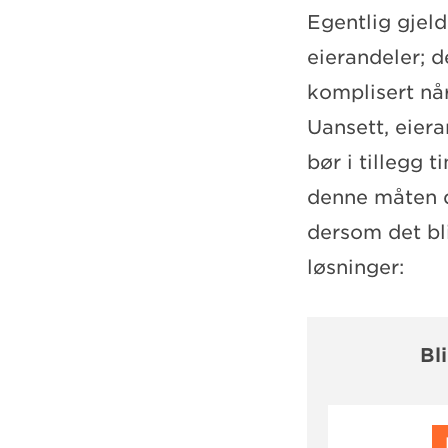
Egentlig gjeld
eierandeler; d
komplisert når
Uansett, eier
bør i tillegg 
denne måten du
dersom det bli
løsninger:
Bl