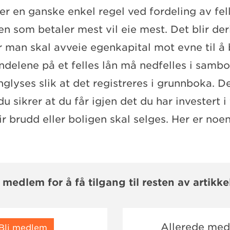
er en ganske enkel regel ved fordeling av fel
en som betaler mest vil eie mest. Det blir der
 man skal avveie egenkapital mot evne til å 
andelene på et felles lån må nedfelles i samb
tinglyses slik at det registreres i grunnboka. D
 sikrer at du får igjen det du har investert i 
r brudd eller boligen skal selges. Her er noen
i medlem for å få tilgang til resten av artikke
Allerede me
Bli medlem