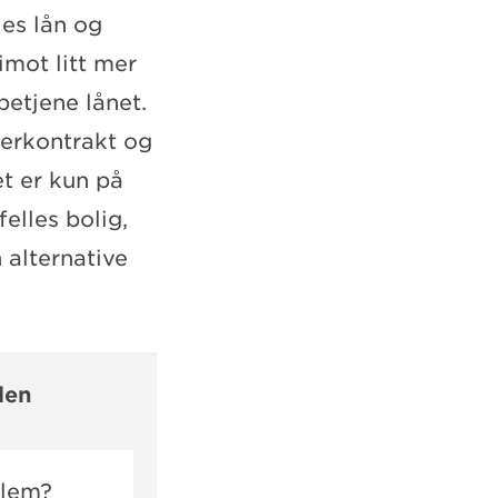
les lån og
imot litt mer
betjene lånet.
oerkontrakt og
et er kun på
felles bolig,
 alternative
len
dlem?