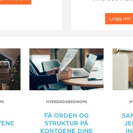
Logg inn
MI
HVERDAGSØKONOMI
H
FÅ ORDEN OG
SA
VENE
STRUKTUR PÅ
JE
KONTOENE DINE
IN