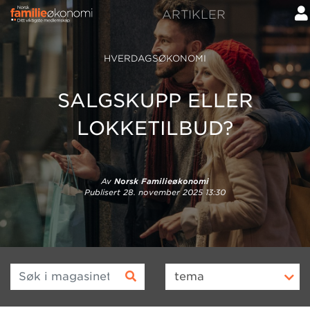
ARTIKLER
HVERDAGSØKONOMI
SALGSKUPP ELLER
LOKKETILBUD?
Av
Norsk Familieøkonomi
Publisert
28. november 2025 13:30
Søk i magasinet
tema