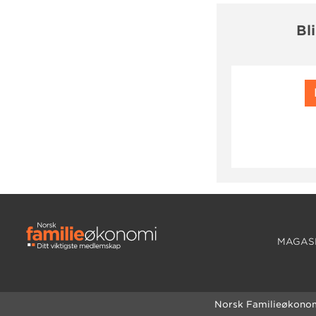
Bl
MAGASI
Norsk Familieøkono