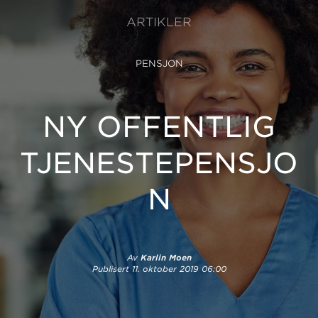
ARTIKLER
PENSJON
NY OFFENTLIG
TJENESTEPENSJO
N
Av
Karlin Moen
Publisert
11. oktober 2019 06:00