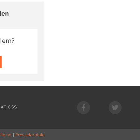
len
dlem?
KT OSS
lie.no
|
Pressekontakt