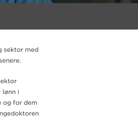
ig sektor med
senere.
sektor
 lønn i
e og for dem
Pengedoktoren