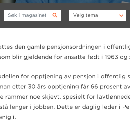
Søk i magasinet
Velg
tema
attes den gamle pensjonsordningen i offentl
om blir gjeldende for ansatte født i 1963 og 
ellen for opptjening av pensjon i offentlig 
an etter 30 års opptjening får 66 prosent av
e rammer noe skjevt, spesielt for lavtlønned
tå lenger i jobben. Dette er daglig leder i 
nig i.