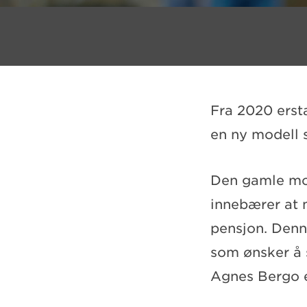
Fra 2020 erst
en ny modell s
Den gamle mod
innebærer at m
pensjon. Denn
som ønsker å s
Agnes Bergo e