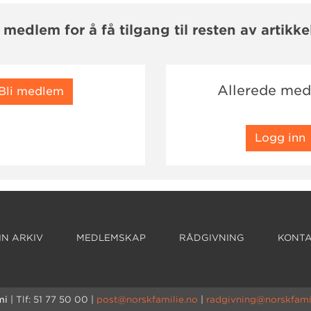
i medlem for å få tilgang til resten av artikke
Allerede me
Bli medlem
Logg inn
N ARKIV
MEDLEMSKAP
RÅDGIVNING
KONTA
mi
| Tlf: 51 77 50 00 |
post@norskfamilie.no
|
radgivning@norskfami