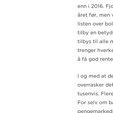
enn i 2016. Fj
året før, men
listen over bo
tilby en betyd
tilbys til all
trenger hverke
å få god rente
I og med at de
overrasker det
tusenvis. Fle
For selv om b
pengemarkedsre