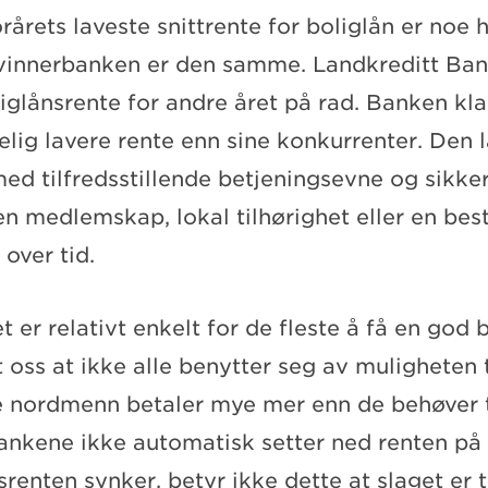
orårets laveste snittrente for boliglån er noe
 vinnerbanken er den samme. Landkreditt Ba
liglånsrente for andre året på rad. Banken kla
elig lavere rente enn sine konkurrenter. Den 
e med tilfredsstillende betjeningsevne og sikk
n medlemskap, lokal tilhørighet eller en bes
 over tid.
t er relativt enkelt for de fleste å få en god 
 oss at ikke alle benytter seg av muligheten t
re nordmenn betaler mye mer enn de behøver t
ankene ikke automatisk setter ned renten på 
nten synker, betyr ikke dette at slaget er ta