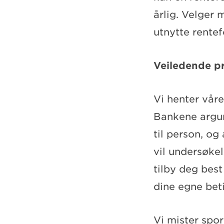
årlig. Velger
utnytte rentef
Veiledende pr
Vi henter våre
Bankene argum
til person, og
vil undersøke
tilby deg best
dine egne bet
Vi mister spo