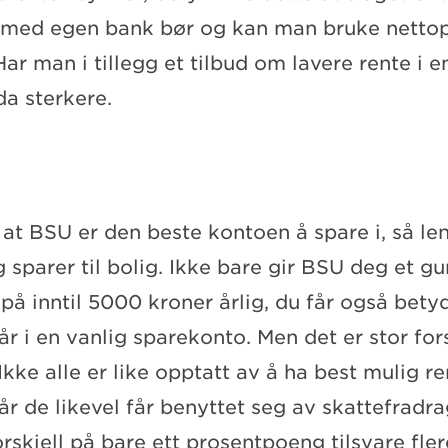
 med egen bank bør og kan man bruke netto
ar man i tillegg et tilbud om lavere rente i 
da sterkere.
g at BSU er den beste kontoen å spare i, så l
 sparer til bolig. Ikke bare gir BSU deg et gu
på inntil 5000 kroner årlig, du får også bety
år i en vanlig sparekonto. Men det er stor for
kke alle er like opptatt av å ha best mulig r
år de likevel får benyttet seg av skattefradr
rskjell på bare ett prosentpoeng tilsvare fle