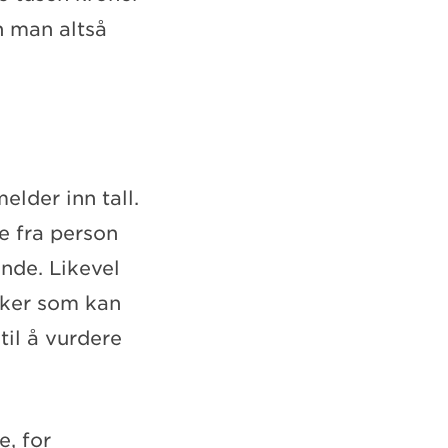
n man altså
elder inn tall.
e fra person
ende. Likevel
nker som kan
til å vurdere
e, for