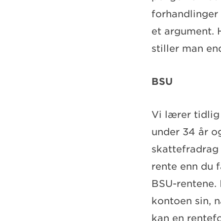
forhandlinger
et argument. H
stiller man en
BSU
Vi lærer tidli
under 34 år og
skattefradrag 
rente enn du f
BSU-rentene. I
kontoen sin, n
kan en rentefo