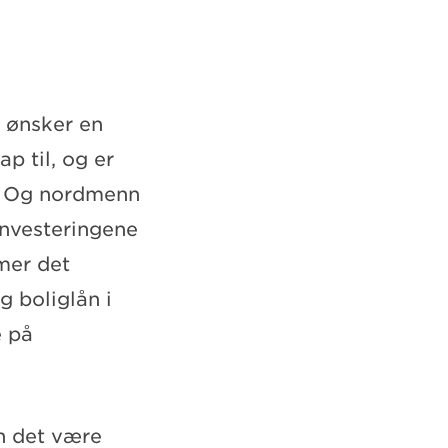
 ønsker en
p til, og er
. Og nordmenn
 investeringene
mer det
g boliglån i
e på
n det være