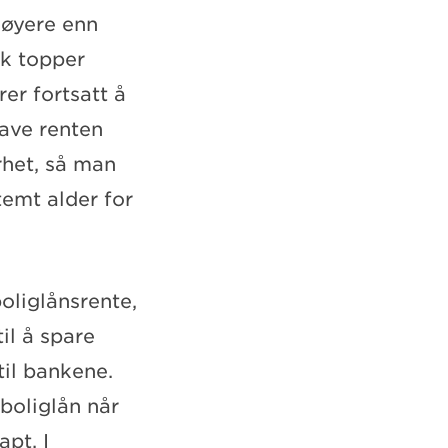
 høyere enn
nk topper
rer fortsatt å
lave renten
erhet, så man
temt alder for
boliglånsrente,
il å spare
il bankene.
boliglån når
pt. I