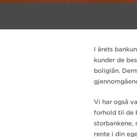
I årets banku
kunder de bes
boliglån. Der
gjennomgående
Vi har også va
forhold til de
storbankene, s
rente i din ege