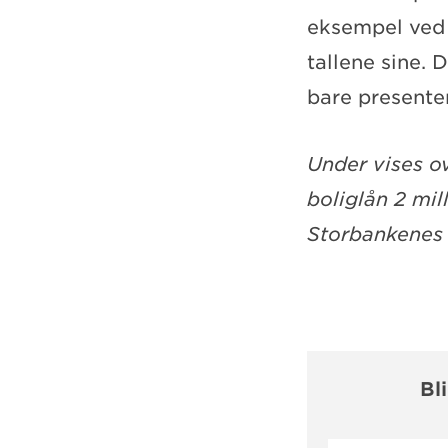
eksempel ved å
tallene sine. D
bare presenter
Under vises ov
boliglån 2 mi
Storbankenes s
Bl