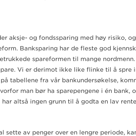
er aksje- og fondssparing med høy risiko, og
form. Banksparing har de fleste god kjennska
oretrukkede spareformen til mange nordmenn
 spare. Vi er derimot ikke like flinke til å spre
 på tabellene fra vår bankundersøkelse, kom
hvorfor man bør ha sparepengene i én bank, o
har altså ingen grunn til å godta en lav rent
l sette av penger over en lengre periode, ka