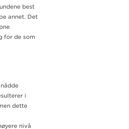
 kundene best
noe annet. Det
åpne
g for de som
 nådde
sulterer i
 men dette
høyere nivå