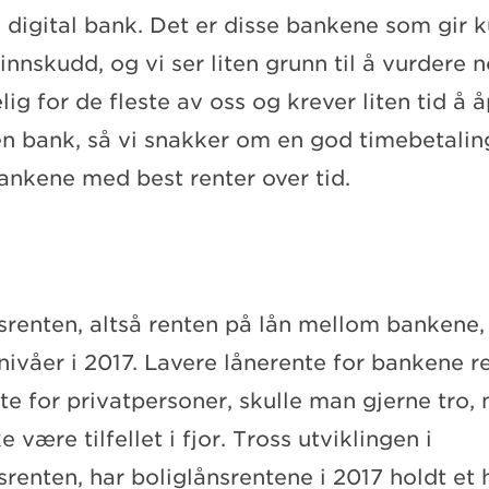
n digital bank. Det er disse bankene som gir
 innskudd, og vi ser liten grunn til å vurdere 
g for de fleste av oss og krever liten tid å 
en bank, så vi snakker om en god timebetalin
bankene med best renter over tid.
enten, altså renten på lån mellom bankene,
 nivåer i 2017. Lavere lånerente for bankene re
te for privatpersoner, skulle man gjerne tro,
e være tilfellet i fjor. Tross utviklingen i
enten, har boliglånsrentene i 2017 holdt et 