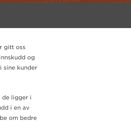
 gitt oss
 innskudd og
i sine kunder
 de ligger i
udd i en av
r be om bedre