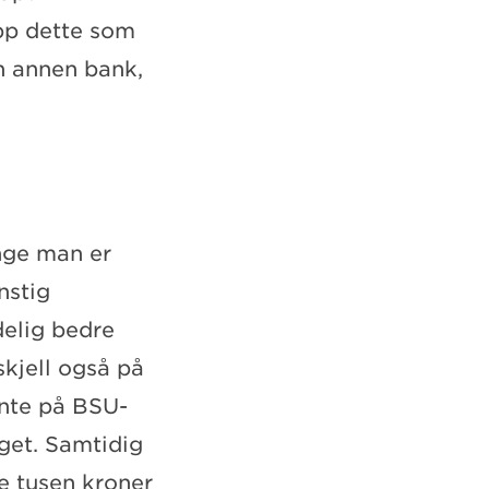
pp dette som
en annen bank,
enge man er
nstig
delig bedre
skjell også på
ente på BSU-
aget. Samtidig
re tusen kroner