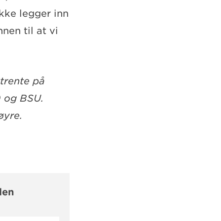
ikke legger inn
nen til at vi
ttrente på
0 og BSU.
øyre.
len