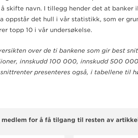
 skifte navn. I tillegg hender det at banker 
a oppstår det hull i vår statistikk, som er grun
er topp 10 i vår undersøkelse.
ersikten over de ti bankene som gir best sni
llioner, innskudd 100 000, innskudd 500 00
nittrenter presenteres også, i tabellene til h
i medlem for å få tilgang til resten av artikke