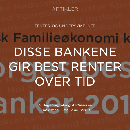
ARTIKLER
TESTER OG UNDERSØKELSER
DISSE BANKENE
GIR BEST RENTER
OVER TID
Av
Ingeborg Mong Andreassen
Publisert
02. mai 2018 08:00