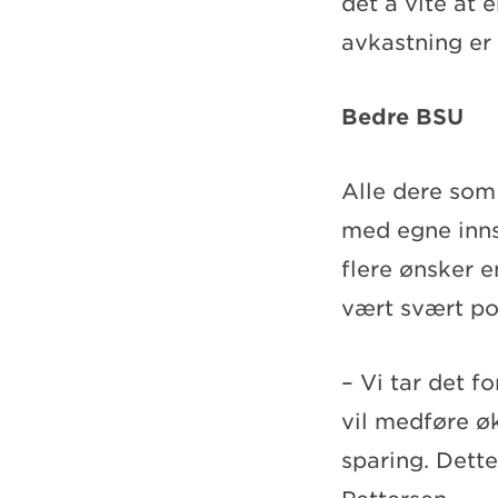
det å vite at 
avkastning er
Bedre BSU
Alle dere som
med egne innsp
flere ønsker 
vært svært pos
– Vi tar det f
vil medføre øk
sparing. Dette