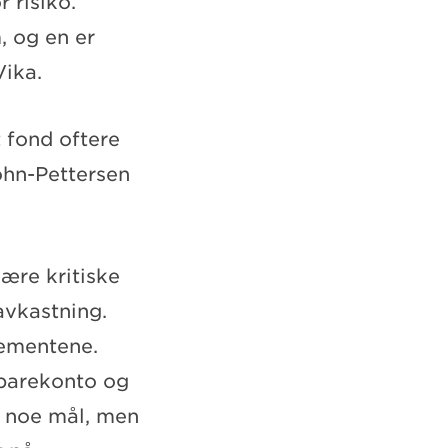
 risiko.
, og en er
Vika.
t fond oftere
ohn-Pettersen
være kritiske
 avkastning.
lementene.
sparekonto og
e noe mål, men