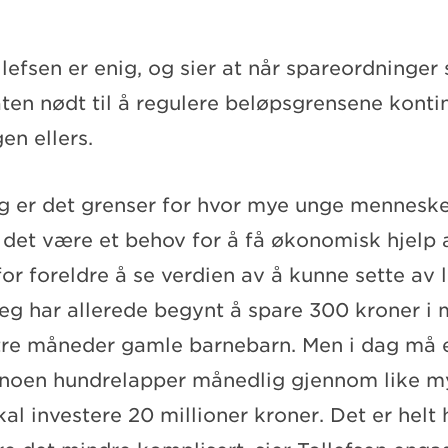
llefsen er enig, og sier at når spareordninge
aten nødt til å regulere beløpsgrensene kontin
en ellers.
g er det grenser for hvor mye unge mennesker
 det være et behov for å få økonomisk hjelp a
for foreldre å se verdien av å kunne sette av 
eg har allerede begynt å spare 300 kroner i
 tre måneder gamle barnebarn. Men i dag må e
 noen hundrelapper månedlig gjennom like m
l investere 20 millioner kroner. Det er helt 