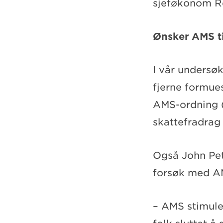
sjeføkonom Re
Ønsker AMS t
I vår undersø
fjerne formues
AMS-ordning (
skattefradrag 
Også John Pete
forsøk med AM
– AMS stimuler