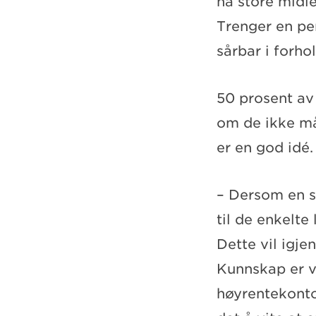
ha store midle
Trenger en pen
sårbar i forho
50 prosent av 
om de ikke må
er en god idé.
– Dersom en sl
til de enkelte
Dette vil igj
Kunnskap er vi
høyrentekonto