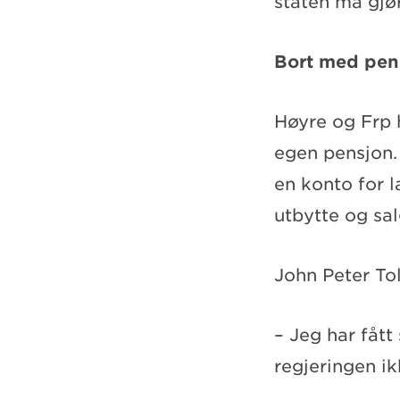
staten må gjør
Bort med pens
Høyre og Frp h
egen pensjon.
en konto for l
utbytte og sal
John Peter To
– Jeg har fått
regjeringen ik