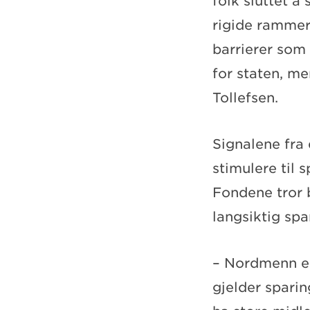
folk sluttet å
rigide rammer 
barrierer som 
for staten, me
Tollefsen.
Signalene fra 
stimulere til
Fondene tror 
langsiktig sp
– Nordmenn er
gjelder sparin