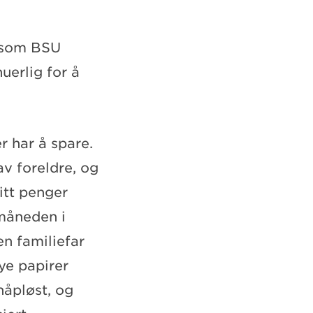
r som BSU
uerlig for å
 har å spare.
v foreldre, og
litt penger
 måneden i
n familiefar
ye papirer
håpløst, og