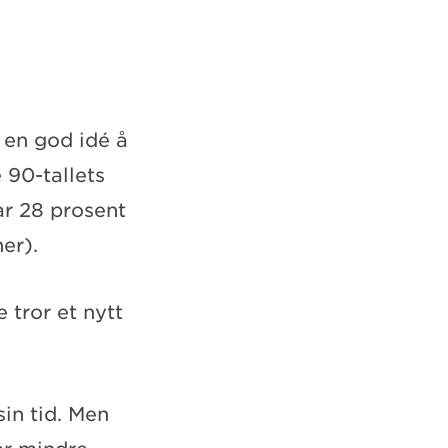
 en god idé å
 90-tallets
r 28 prosent
er).
 tror et nytt
sin tid. Men