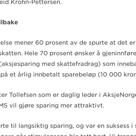
id Krohn-Pettersen.
ilbake
kelse mener 60 prosent av de spurte at det er
katten. Hele 70 prosent ønsker å gjeninnføre
aksjesparing med skattefradrag) som inneba
på et årlig innbetalt sparebeløp (10 000 kron
r Tollefsen som er daglig leder i AksjeNorge
S vil gjøre sparing mer attraktivt.
te til langsiktig sparing, og var en suksess i 