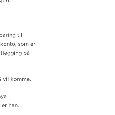
jert.
paring til
-konto, som er
ttlegging på
S vil komme.
nye
ler han.