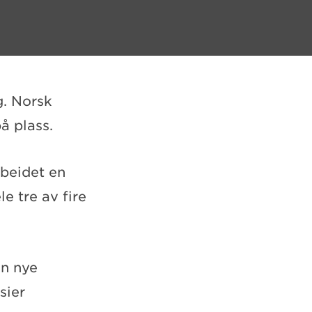
g. Norsk
å plass.
beidet en
e tre av fire
en nye
sier