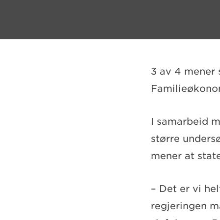
3 av 4 mener s
Familieøkonom
I samarbeid m
større unders
mener at state
– Det er vi h
regjeringen må