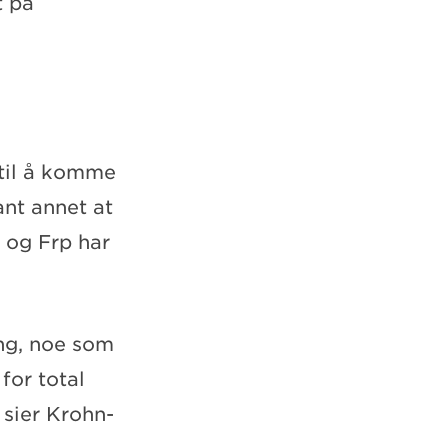
t på
 til å komme
ant annet at
 og Frp har
ing, noe som
for total
 sier Krohn-