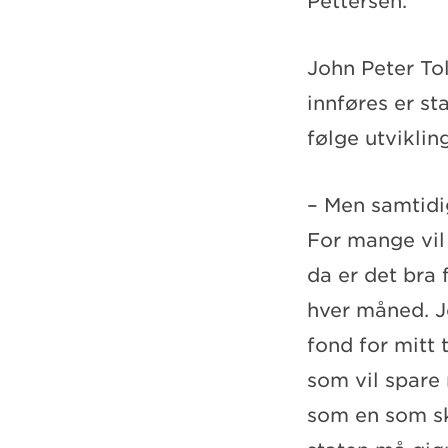
Pettersen.
John Peter To
innføres er st
følge utvikling
– Men samtidi
For mange vil
da er det bra 
hver måned. J
fond for mitt
som vil spare
som en som ska