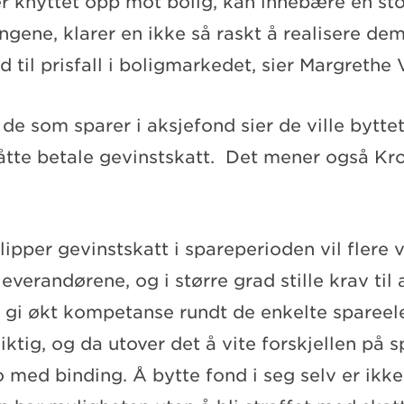
r knyttet opp mot bolig, kan innebære en stor
gene, klarer en ikke så raskt å realisere dem
ld til prisfall i boligmarkedet, sier Margrethe 
de som sparer i aksjefond sier de ville bytte
tte betale gevinstskatt. Det mener også Kr
ipper gevinstskatt i spareperioden vil flere 
 leverandørene, og i større grad stille krav til
en gi økt kompetanse rundt de enkelte sparee
ktig, og da utover det å vite forskjellen på 
 med binding. Å bytte fond i seg selv er ikk