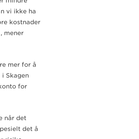
ger mindre
n vi ikke ha
tore kostnader
l, mener
re mer for å
 i Skagen
konto for
 når det
pesielt det å