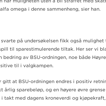
en har muligheten uten å bli straffet med skat
 alfa omega i denne sammenheng, sier han.
 svarte på undersøkelsen fikk også mulighet
ill til sparestimulerende tiltak. Her ser vi bl
en bedring av BSU-ordningen, noe både Høyre
itive til i valgkampen.
or gitt at BSU-ordningen endres i positiv retn
t årlig sparebeløp, og en høyere øvre grense 
 i takt med dagens kroneverdi og kjøpekraft,