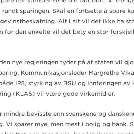
 spare når stimulansene ble tatt bort. Vi tren
rundt sparingen. Skal en fortsette å spare ka
gevinstbeskatning. Alt i alt vil det ikke ha s
n for den enkelte vil det bety en stor forskjel
den nye regjeringen tyder på at staten vil gjø
 sparing. Kommunikasjonsleder Margrethe Vika
både IPS, styrking av BSU og innføringen av 
aring (KLAS) vil være gode virkemidler.
 mindre bevisste enn svenskene og danskene
g. Vi sparer mye, men mest i bolig og bank. S