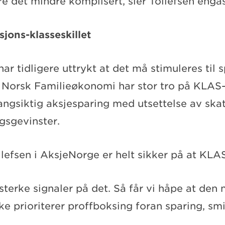
e det mindre komplisert, sier Tollefsen engas
jons-klasseskillet
ar tidligere uttrykt at det må stimuleres til s
 Norsk Familieøkonomi har stor tro på KLAS
angsiktig aksjesparing med utsettelse av ska
gsgevinster.
llefsen i AksjeNorge er helt sikker på at KLA
 sterke signaler på det. Så får vi håpe at den 
ke prioriterer proffboksing foran sparing, smi