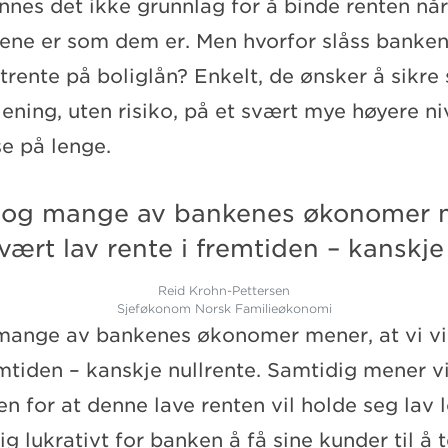
innes det ikke grunnlag for å binde renten når
tene er som dem er. Men hvorfor slåss banke
strente på boliglån? Enkelt, de ønsker å sikre
jening, uten risiko, på et svært mye høyere 
se på lenge.
 og mange av bankenes økonomer m
svært lav rente i fremtiden – kanskje
Reid Krohn-Pettersen
Sjeføkonom Norsk Familieøkonomi
mange av bankenes økonomer mener, at vi vil
emtiden – kanskje nullrente. Samtidig mener vi
n for at denne lave renten vil holde seg lav l
ig lukrativt for banken å få sine kunder til å 