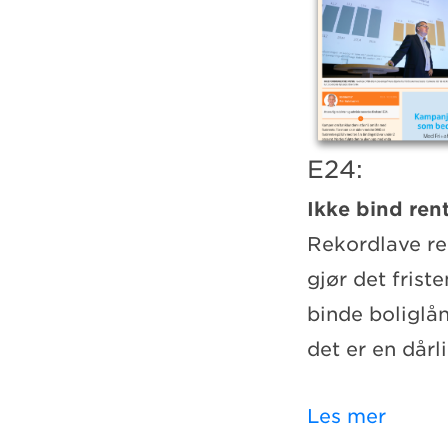
E24:
Ikke bind ren
Rekordlave re
gjør det frist
binde boliglå
det er en dårli
Les mer