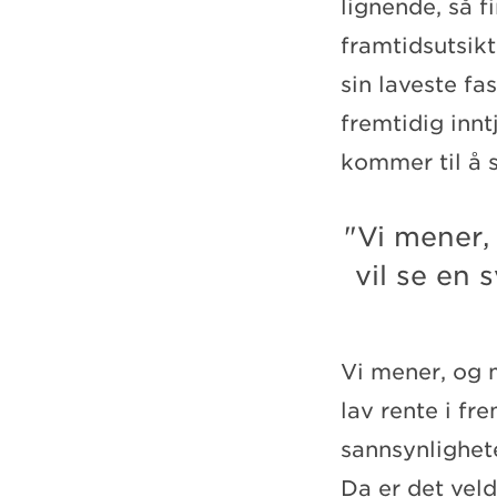
lignende, så f
framtidsutsik
sin laveste fa
fremtidig innt
kommer til å 
"Vi mener,
vil se en 
Vi mener, og 
lav rente i fr
sannsynlighete
Da er det veld