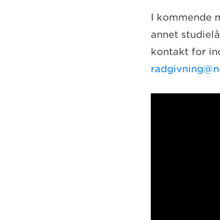
I kommende mag
annet studielå
kontakt for ind
radgivning@no