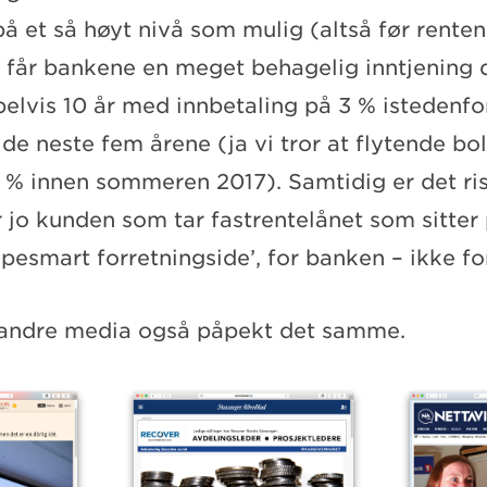
å et så høyt nivå som mulig (altså før renten 
 får bankene en meget behagelig inntjenin
elvis 10 år med innbetaling på 3 % istedenfor
 de neste fem årene (ja vi tror at flytende bo
,5 % innen sommeren 2017). Samtidig er det risi
 jo kunden som tar fastrentelånet som sitter
pesmart forretningside’, for banken – ikke fo
 andre media også påpekt det samme.