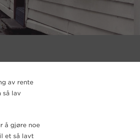
ng av rente
n så lav
or å gjøre noe
l et så lavt