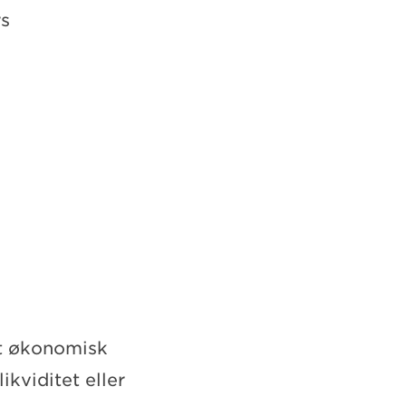
rs
gt økonomisk
ikviditet eller