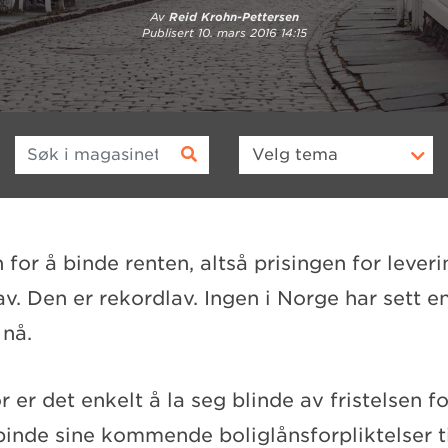
Av
Reid Krohn-Pettersen
Publisert
10. mars 2016 14:15
Søk i magasinet
Velg
tema
for å binde renten, altså prisingen for leveri
lav. Den er rekordlav. Ingen i Norge har sett e
 nå.
 er det enkelt å la seg blinde av fristelsen f
binde sine kommende boliglånsforpliktelser ti