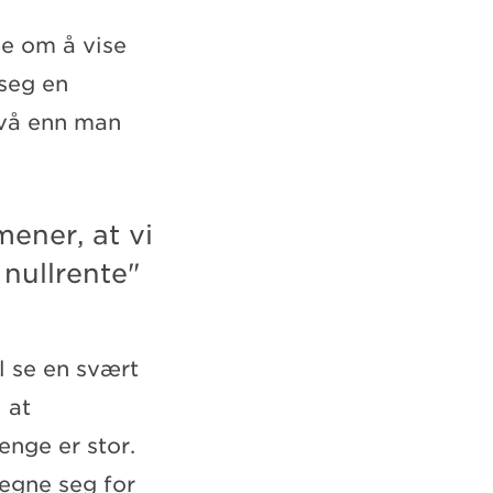
ne om å vise
 seg en
nivå enn man
ener, at vi
 nullrente"
 se en svært
 at
enge er stor.
tegne seg for