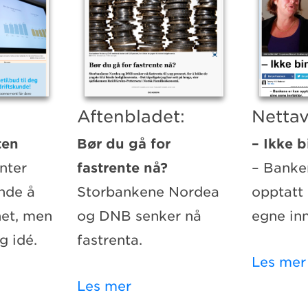
Aftenbladet:
Nettav
ten
Bør du gå for
– Ikke b
nter
fastrente nå?
– Banke
ende å
Storbankene Nordea
opptatt 
net, men
og DNB senker nå
egne inn
g idé.
fastrenta.
Les mer
Les mer