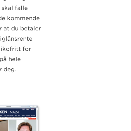
skal falle
g de kommende
 at du betaler
liglånsrente
kofritt for
 på hele
r deg.