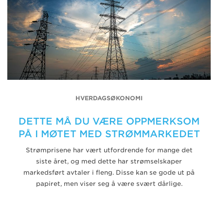
HVERDAGSØKONOMI
DETTE MÅ DU VÆRE OPPMERKSOM
PÅ I MØTET MED STRØMMARKEDET
Strømprisene har vært utfordrende for mange det
siste året, og med dette har strømselskaper
markedsført avtaler i fleng. Disse kan se gode ut på
papiret, men viser seg å være svært dårlige.