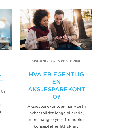
SPARING OG INVESTERING
U
HVA ER EGENTLIG
T
EN
AKSJESPAREKONT
t i
O?
t
Aksjesparekontoen har vært i
er
nyhetsbildet lenge allerede,
men mange synes fremdeles
konseptet er litt uklart.