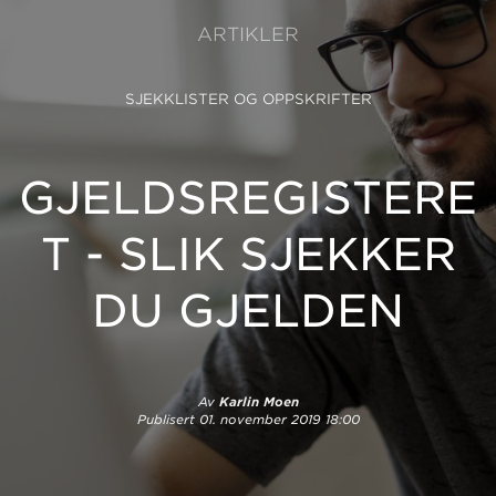
ARTIKLER
SJEKKLISTER OG OPPSKRIFTER
GJELDSREGISTERE
T - SLIK SJEKKER
DU GJELDEN
Av
Karlin Moen
Publisert
01. november 2019 18:00