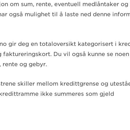
on om sum, rente, eventuell medlåntaker og 
ar også mulighet til å laste ned denne infor
no gir deg en totaloversikt kategorisert i kr
g faktureringskort. Du vil også kunne se noen
, rente og gebyr.
strene skiller mellom kredittgrense og utest
t kredittramme ikke summeres som gjeld