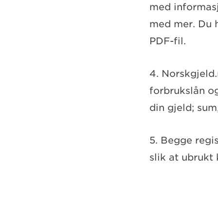
med informasj
med mer. Du h
PDF-fil.
4. Norskgjeld.
forbrukslån o
din gjeld; sum
5. Begge regi
slik at ubruk