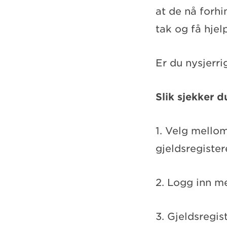
at de nå forh
tak og få hjel
Er du nysjerri
Slik sjekker d
1. Velg mello
gjeldsregiste
2. Logg inn 
3. Gjeldsregis