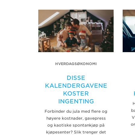
HVERDAGSØKONOMI
DISSE
KALENDERGAVENE
KOSTER
INGENTING
H
b
Forbinder du jula med flere og
V
høyere kostnader, gavepress
o
og kaotiske spontankjøp på
kjøpesenter? Slik trenger det