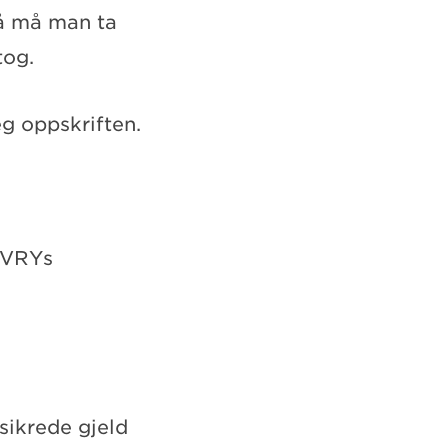
Nå må man ta
tog.
eg oppskriften.
 EVRYs
usikrede gjeld