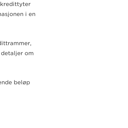
kredittyter
masjonen i en
edittrammer,
 detaljer om
ående beløp