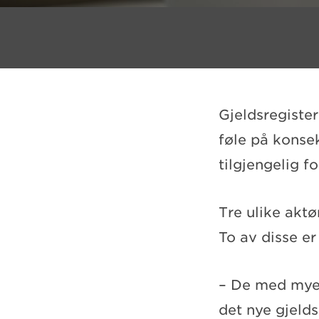
Gjeldsregister
føle på konsek
tilgjengelig f
Tre ulike aktø
To av disse er
– De med mye 
det nye gjeld