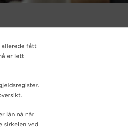
allerede fått
å er lett
gjeldsregister.
versikt.
r lån nå når
e sirkelen ved