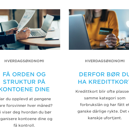
HVERDAGSØKONOMI
HVERDAGSØKONOMI
FÅ ORDEN OG
DERFOR BØR D
STRUKTUR PÅ
HA KREDITTKOR
KONTOENE DINE
Kredittkort blir ofte plasser
samme kategori som
ar du opplevd at pengene
forbrukslån og har fått e
are forsvinner hver måned?
ganske dårlige rykte. Det 
i viser deg hvordan du bør
kanskje ufortjent.
rganisere kontoene dine og
få kontroll.