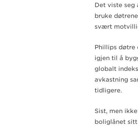
Det viste seg 
bruke døtrenes
svært motvilli
Phillips døtr
igjen til å b
globalt indeks
avkastning sa
tidligere.
Sist, men ikke
boliglånet sit