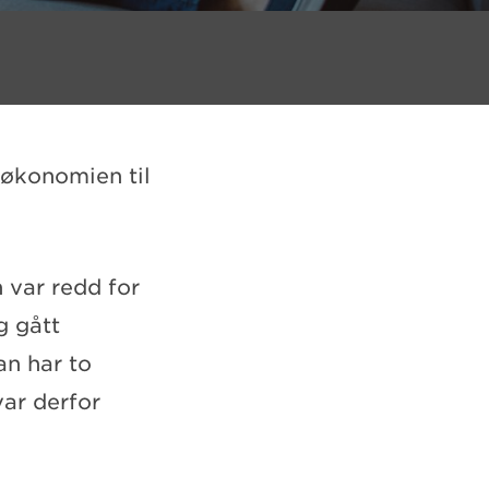
 økonomien til
 var redd for
g gått
an har to
var derfor