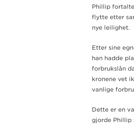
Phillip fortal
flytte etter s
nye leilighet.
Etter sine eg
han hadde pla
forbrukslån d
kronene vet ik
vanlige forbr
Dette er en va
gjorde Phillip