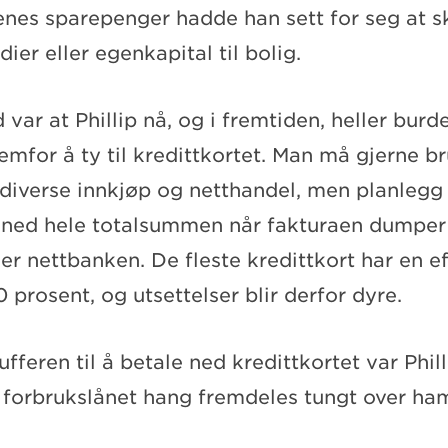
nes sparepenger hadde han sett for seg at sku
dier eller egenkapital til bolig.
 var at Phillip nå, og i fremtiden, heller burd
emfor å ty til kredittkortet. Man må gjerne b
l diverse innkjøp og netthandel, men planlegg 
 ned hele totalsummen når fakturaen dumper
er nettbanken. De fleste kredittkort har en ef
 prosent, og utsettelser blir derfor dyre.
fferen til å betale ned kredittkortet var Philli
forbrukslånet hang fremdeles tungt over ha