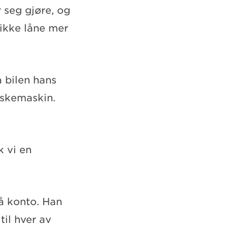
r seg gjøre, og
 ikke låne mer
a bilen hans
askemaskin.
 vi en
på konto. Han
il hver av