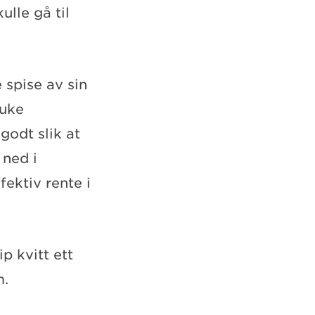
lle gå til
e spise av sin
ruke
godt slik at
 ned i
fektiv rente i
p kvitt ett
m.