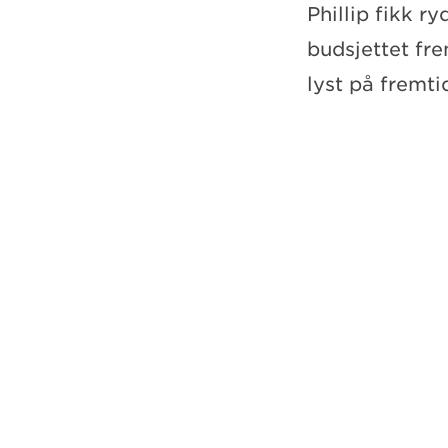
Phillip fikk r
budsjettet frem
lyst på fremti