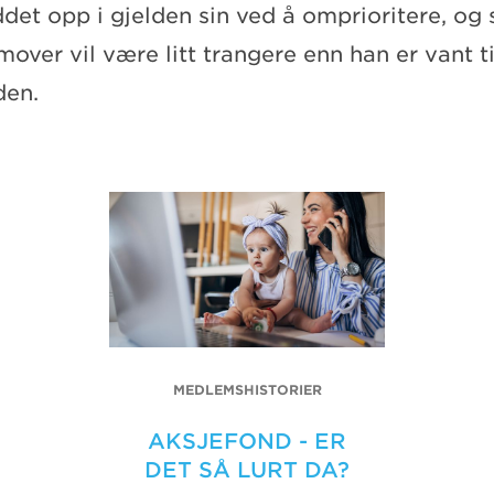
yddet opp i gjelden sin ved å omprioritere, og
over vil være litt trangere enn han er vant til
den.
MEDLEMSHISTORIER
AKSJEFOND - ER
DET SÅ LURT DA?