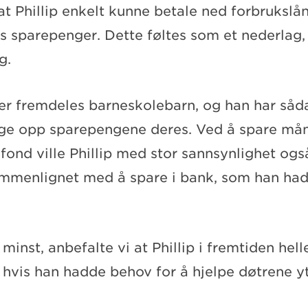
at Phillip enkelt kunne betale ned forbrukslå
 sparepenger. Dette føltes som et nederlag, 
g.
e er fremdeles barneskolebarn, og han har såd
ygge opp sparepengene deres. Ved å spare mån
fond ville Phillip med stor sannsynlighet ogs
mmenlignet med å spare i bank, som han had
 minst, anbefalte vi at Phillip i fremtiden hel
t hvis han hadde behov for å hjelpe døtrene yt