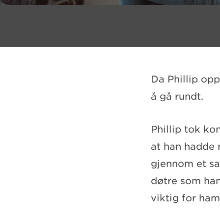
Da Phillip op
å gå rundt.
Phillip tok k
at han hadde r
gjennom et sa
døtre som han 
viktig for ha