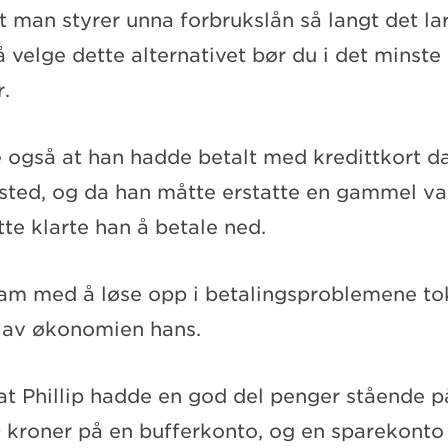
t man styrer unna forbrukslån så langt det la
 å velge dette alternativet bør du i det minste
.
te også at han hadde betalt med kredittkort d
sted, og da han måtte erstatte en gammel v
tte klarte han å betale ned.
ham med å løse opp i betalingsproblemene tok
av økonomien hans.
 at Phillip hadde en god del penger stående 
kroner på en bufferkonto, og en sparekonto t