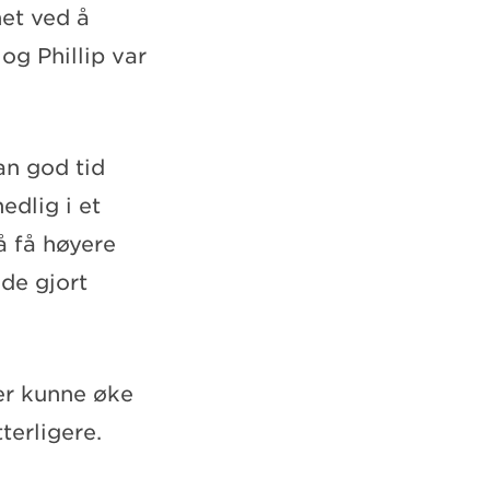
net ved å
og Phillip var
an god tid
edlig i et
å få høyere
de gjort
ler kunne øke
terligere.