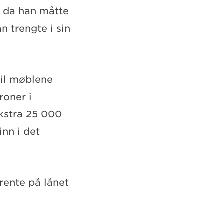
ån da han måtte
n trengte i sin
til møblene
roner i
kstra 25 000
inn i det
 rente på lånet