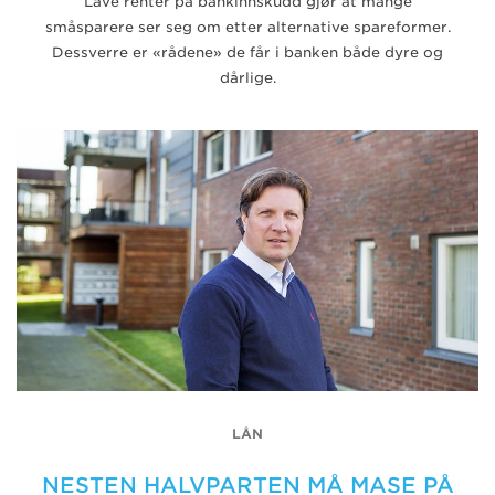
Lave renter på bankinnskudd gjør at mange
småsparere ser seg om etter alternative spareformer.
Dessverre er «rådene» de får i banken både dyre og
dårlige.
LÅN
NESTEN HALVPARTEN MÅ MASE PÅ