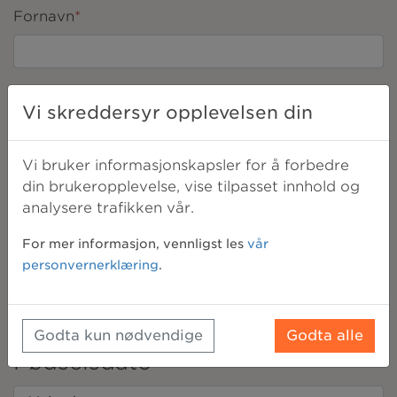
Fornavn
*
Etternavn
*
Vi skreddersyr opplevelsen din
Vi bruker informasjonskapsler for å forbedre
E-post
*
din brukeropplevelse, vise tilpasset innhold og
analysere trafikken vår.
For mer informasjon, vennligst les
vår
Mobilnummer
*
personvernerklæring
.
Aldersgrense for kreftforsikringen — les mer
Godta kun nødvendige
Godta alle
Fødselsdato
*