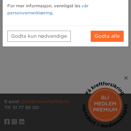
Glemt passord? Klikk her for å få tilsendt et nytt
For mer informasjon, vennligst les
vår
personvernerklæring
.
Godta kun nødvendige
Godta alle
×
E-post:
post@norskfamilie.no
Tlf: 51 77 50 00