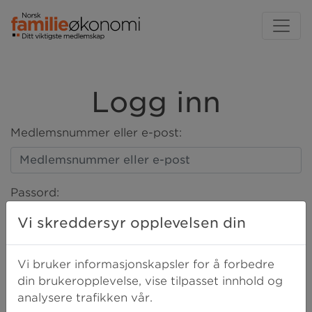
Logg inn
Medlemsnummer eller e-post:
Passord:
Vi skreddersyr opplevelsen din
LOGG INN
Vi bruker informasjonskapsler for å forbedre
din brukeropplevelse, vise tilpasset innhold og
analysere trafikken vår.