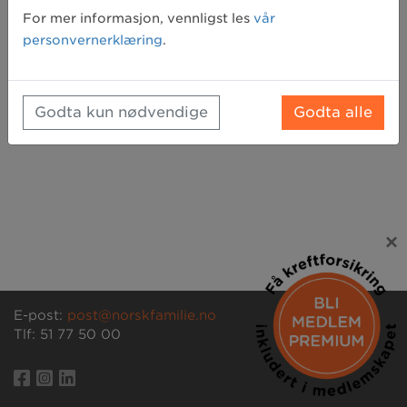
Glemt passord? Klikk her for å få tilsendt et nytt
For mer informasjon, vennligst les
vår
personvernerklæring
.
Godta kun nødvendige
Godta alle
×
E-post:
post@norskfamilie.no
Tlf: 51 77 50 00