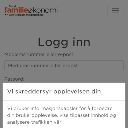
Logg inn
Medlemsnummer eller e-post:
Passord:
Vi skreddersyr opplevelsen din
LOGG INN
Vi bruker informasjonskapsler for å forbedre
din brukeropplevelse, vise tilpasset innhold og
analysere trafikken vår.