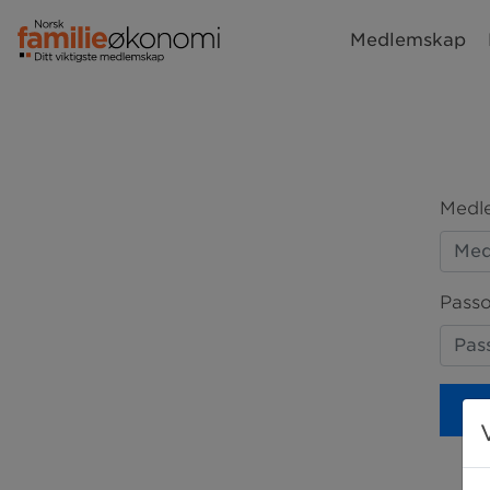
Medlemskap
Medle
Passo