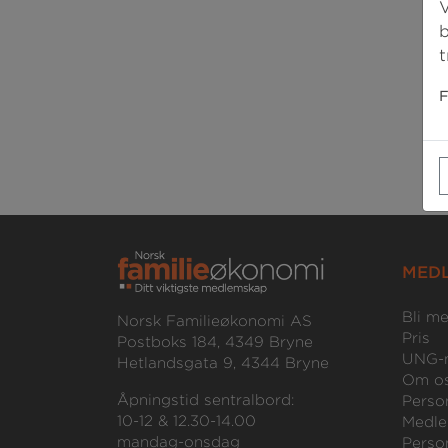
V
b
t
F
MED
Bli m
Norsk Familieøkonomi AS
Pris
Postboks 184, 4349 Bryne
UNG-
Hetlandsgata 9, 4344 Bryne
Om o
Åpningstid sentralbord:
Perso
10-12 & 12.30-14.00
Medle
mandag-onsdag
Perso