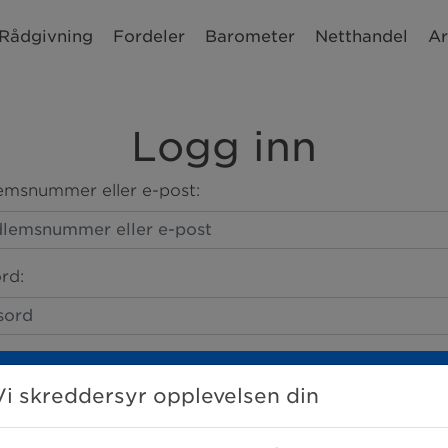
Rådgivning
Fordeler
Barometer
Netthandel
Ar
Logg inn
msnummer eller e-post:
rd:
LOGG INN
Vi skreddersyr opplevelsen din