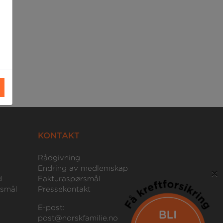
KONTAKT
Rådgivning
Endring av medlemskap
×
d
Fakturaspørsmål
rsmål
Pressekontakt
E-post:
post@norskfamilie.no